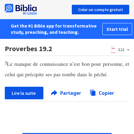
Créer un compte gratuit
Get the #1 Bible app for transformative
Start trial
study, preaching, and teaching.
Proverbes 19.2
S21
Le manque de connaissance n’est bon pour personne, et
2
celui qui précipite ses pas tombe dans le péché.
Partager
Copier
Lire la suite