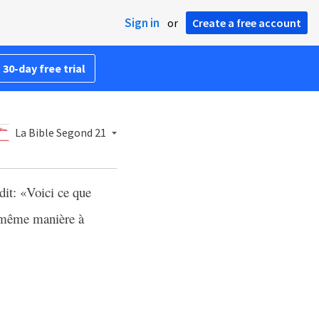
Sign in
or
Create a free account
 30-day free trial
La Bible Segond 21
 dit: «Voici ce que
la même manière à