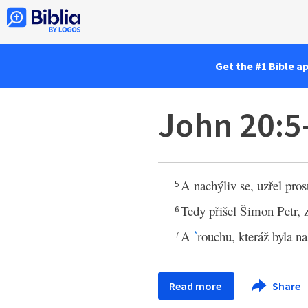
Get the #1 Bible a
John 20:5
A nachýliv se, uzřel pros
5
Tedy přišel Šimon Petr, z
6
A
rouchu, kteráž byla na
7
*
Read more
Share