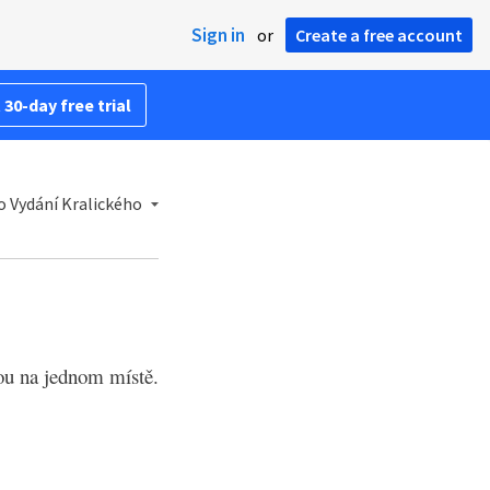
Sign in
or
Create a free account
 30-day free trial
 Vydání Kralického
tou na jednom místě.