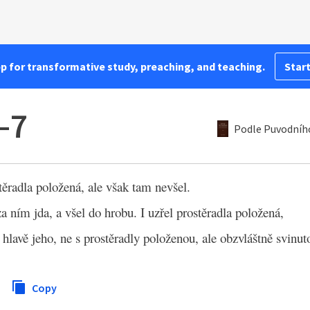
pp for transformative study, preaching, and teaching.
Start
–7
Podle Puvodního
těradla položená, ale však tam nevšel.
a ním jda, a všel do hrobu. I uzřel prostěradla položená,
 hlavě jeho, ne s prostěradly položenou, ale obzvláštně svinu
Copy