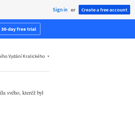
Sign in
or
Create a free account
 30-day free trial
ího Vydání Kralického
la svého, kteréž byl