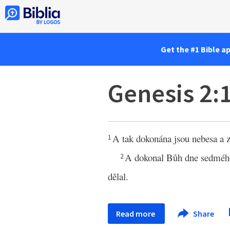
Get the #1 Bible a
Genesis 2:
A tak dokonána jsou nebesa a z
1
A dokonal Bůh dne sedmého d
2
dělal.
Read more
Share