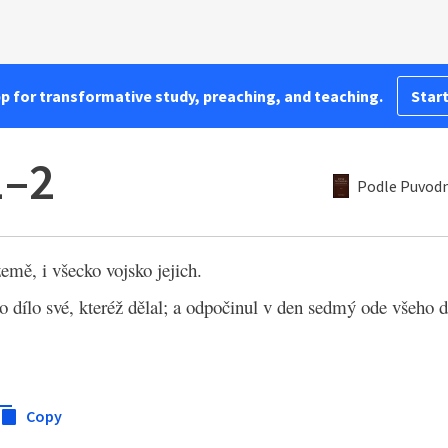
pp for transformative study, preaching, and teaching.
Start
1–2
Podle Puvodn
emě, i všecko vojsko jejich.
ílo své, kteréž dělal; a odpočinul v den sedmý ode všeho dí
Copy