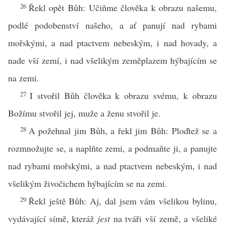
26
Řekl opět Bůh: Učiňme člověka k obrazu našemu,
podlé podobenství našeho, a ať panují nad rybami
mořskými, a nad ptactvem nebeským, i nad hovady, a
nade vší zemí, i nad všelikým zeměplazem hýbajícím se
na zemi.
27
I stvořil Bůh člověka k obrazu svému, k obrazu
Božímu stvořil jej, muže a ženu stvořil je.
28
A požehnal jim Bůh, a řekl jim Bůh: Ploďtež se a
rozmnožujte se, a naplňte zemi, a podmaňte ji, a panujte
nad rybami mořskými, a nad ptactvem nebeským, i nad
všelikým živočichem hýbajícím se na zemi.
29
Řekl ještě Bůh: Aj, dal jsem vám všelikou bylinu,
vydávající símě, kteráž
jest
na tváři vší země, a všeliké