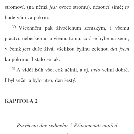
stromoví, (na němž
jest
ovoce stromu), nesoucí símě;
to
bude vám za pokrm.
30
Všechněm pak živočichům zemským, i všemu
ptactvu nebeskému, a všemu tomu, což se hýbe na zemi,
v čemž
jest
duše živá, všelikou bylinu zelenou
dal jsem
ku pokrmu. I stalo se tak.
31
A viděl Bůh vše, což učinil, a aj,
bylo
velmi dobré.
I byl večer a bylo jitro, den šestý.
KAPITOLA 2
Posvěcení dne sedmého.
4
Připomenutí napřed