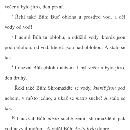
večer a bylo jitro, den první.
6
Řekl také Bůh: Buď obloha u prostřed vod, a děl
vody od vod!
7
I učinil Bůh tu oblohu, a oddělil vody, kteréž jsou
pod oblohou, od vod, kteréž jsou nad oblohou. A stalo se
tak.
8
I nazval Bůh oblohu nebem. I byl večer a bylo jitro,
den druhý.
9
Řekl také Bůh: Shromažďte se vody,
kteréž jsou
pod
nebem, v místo jedno, a ukaž se
místo
suché! A stalo se
tak.
10
I nazval Bůh
místo
suché zemí, shromáždění pak
vod nazval mořem. A viděl Bůh, že
to bylo
dobré.