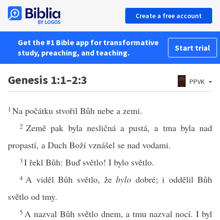
Create a free account
Get the #1 Bible app for transformative
Start trial
study, preaching, and teaching.
Genesis 1:1–2:3
PPVK
1
Na počátku stvořil Bůh nebe a zemi.
2
Země pak byla nesličná a pustá, a tma byla nad
propastí, a Duch Boží vznášel se nad vodami.
3
I řekl Bůh: Buď světlo! I bylo světlo.
4
A viděl Bůh světlo, že
bylo
dobré; i oddělil Bůh
světlo od tmy.
5
A nazval Bůh světlo dnem, a tmu nazval nocí. I byl