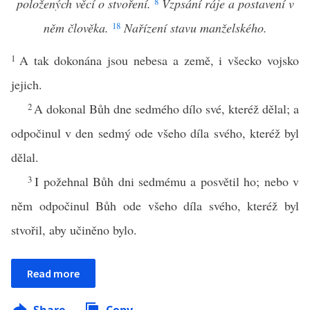
položených věcí o stvoření.
8
Vzpsání ráje a postavení v
něm člověka.
18
Nařízení stavu manželského.
1
A tak dokonána jsou nebesa a země, i všecko vojsko
jejich.
2
A dokonal Bůh dne sedmého dílo své, kteréž dělal; a
odpočinul v den sedmý ode všeho díla svého, kteréž byl
dělal.
3
I požehnal Bůh dni sedmému a posvětil ho; nebo v
něm odpočinul Bůh ode všeho díla svého, kteréž byl
stvořil, aby učiněno bylo.
Read more