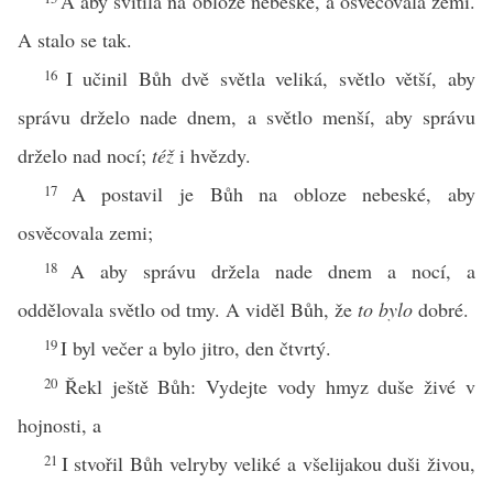
A aby svítila na obloze nebeské, a osvěcovala zemi.
A stalo se tak.
16
I učinil Bůh dvě světla veliká, světlo větší, aby
správu drželo nade dnem, a světlo menší, aby správu
drželo nad nocí;
též
i hvězdy.
17
A postavil je Bůh na obloze nebeské, aby
osvěcovala zemi;
18
A aby správu držela nade dnem a nocí, a
oddělovala světlo od tmy. A viděl Bůh, že
to bylo
dobré.
19
I byl večer a bylo jitro, den čtvrtý.
20
Řekl ještě Bůh: Vydejte vody hmyz duše živé v
hojnosti, a
21
I stvořil Bůh velryby veliké a všelijakou duši živou,