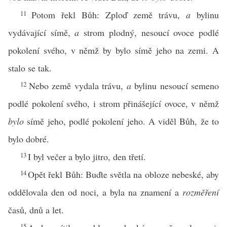
11
Potom řekl Bůh: Zploď země trávu,
a
bylinu
vydávající símě,
a
strom plodný, nesoucí ovoce podlé
pokolení svého, v němž by bylo símě jeho na zemi. A
stalo se tak.
12
Nebo země vydala trávu,
a
bylinu nesoucí semeno
podlé pokolení svého, i strom přinášející ovoce, v němž
bylo
símě jeho, podlé pokolení jeho. A viděl Bůh, že to
bylo dobré.
13
I byl večer a bylo jitro, den třetí.
14
Opět řekl Bůh: Buďte světla na obloze nebeské, aby
oddělovala den od noci, a byla na znamení a
rozměření
časů, dnů a let.
15