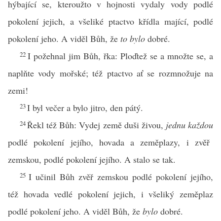
hýbající se, kteroužto v hojnosti vydaly vody podlé
pokolení jejich, a všeliké ptactvo křídla mající, podlé
pokolení jeho. A viděl Bůh, že
to bylo
dobré.
22
I požehnal jim Bůh, řka: Ploďtež se a množte se, a
naplňte vody mořské; též ptactvo ať se rozmnožuje na
zemi!
23
I byl večer a bylo jitro, den pátý.
24
Řekl též Bůh: Vydej země duši živou,
jednu každou
podlé pokolení jejího, hovada a zeměplazy, i zvěř
zemskou, podlé pokolení jejího. A stalo se tak.
25
I učinil Bůh zvěř zemskou podlé pokolení jejího,
též hovada vedlé pokolení jejich, i všeliký zeměplaz
podlé pokolení jeho. A viděl Bůh, že
bylo
dobré.