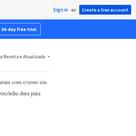
Sign in
or
Create a free account
 30-day free trial
a Revista e Atualizada
varam com o rosto em
ricórdia dura para