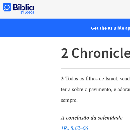
Get the #1 Bible a
2 Chronicle
3
Todos os filhos de Israel, vend
terra sobre o pavimento, e ador
sempre.
A conclusão da solenidade
1Rs 8:62–66