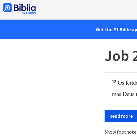
Get the #1 Bible a
Job 
Os ferido
12
mas Deus n
Read more
Show footnote