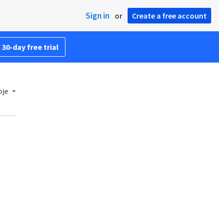
Sign in
or
Create a free account
 30-day free trial
oje