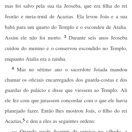
mas foi salvo pela sua tia Jeoseba, que era filha do rei
Jeorão e meia-irmã de Acazias. Ela levou Joás e a sua
babá para um quarto do Templo e o escondeu de Atalia.
Assim ele não foi morto.
Durante seis anos Jeoseba
3
cuidou do menino e o conservou escondido no Templo,
enquanto Atalia era a rainha.
Mas no sétimo ano o sacerdote Joiada mandou
4
chamar os oficiais encarregados dos guarda-costas e dos
guardas do palácio e disse que viessem ao Templo. Ali
ele fez com que jurassem concordar com o que ele havia
planejado fazer. Então lhes mostrou Joás, o filho do rei
Acazias,
e deu a eles as seguintes ordens:
5
— Quando vocês ficarem de serviço no sábado, a