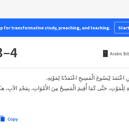
pp for transformative study, preaching, and teaching.
Start
3–4
Arabic Bi
 مَنِ اعْتَمَدَ لِيَسُوعَ الْمَسِيحِ اعْتَمَدْنَا لِمَوْتِهِ
دِيَّةِ لِلْمَوْتِ، حَتَّى كَمَا أُقِيمَ الْمَسِيحُ مِنَ الأَمْوَاتِ، بِمَجْدِ الآبِ، ه
Copy