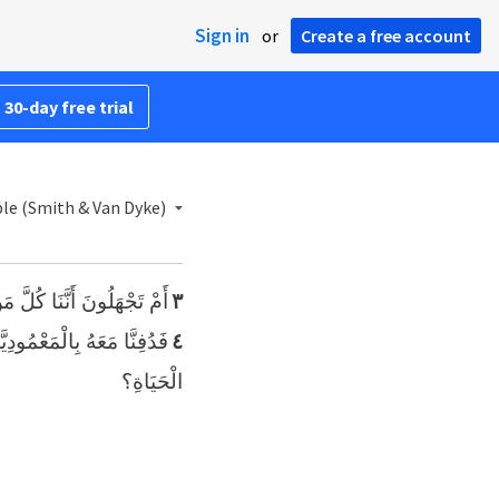
Sign in
or
Create a free account
 30-day free trial
ble (Smith & Van Dyke)
أَمْ تَجْهَلُونَ أَنَّنَا كُلَّ،
٣
فَدُفِنَّا مَعَهُ بِالْمَعْمُو
٤
الْحَيَاةِ؟