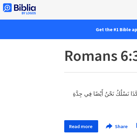
Get the #1 Bible a
Romans 6:
كَذَا نَسْلُكُ نَحْنُ أَيْضًا فِي جِدَّةِ
Read more
Share