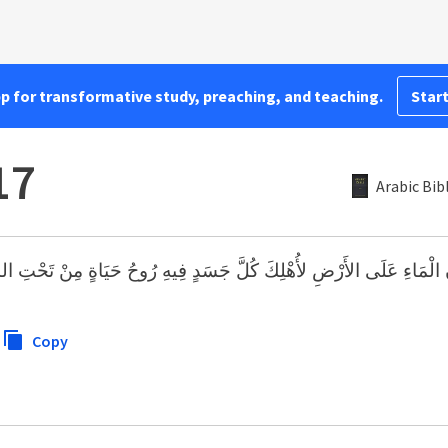
pp for transformative study, preaching, and teaching.
Start
17
Arabic Bib
نِ الْمَاءِ عَلَى الأَرْضِ لأُهْلِكَ كُلَّ جَسَدٍ فِيهِ رُوحُ حَيَاةٍ مِنْ تَحْتِ 
Copy