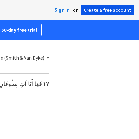
Sign in
or
Create a free account
 30-day free trial
le (Smith & Van Dyke)
فَهَا أَنَا آتٍ بِطُوفَا.
١٧