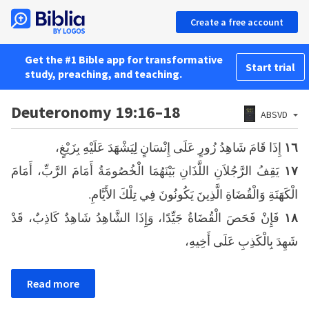
Create a free account
Get the #1 Bible app for transformative
Start trial
study, preaching, and teaching.
Deuteronomy 19:16–18
ABSVD
إِذَا قَامَ شَاهِدُ زُورٍ عَلَى إِنْسَانٍ لِيَشْهَدَ عَلَيْهِ بِزَيْغٍ،
١٦
يَقِفُ الرَّجُلاَنِ اللَّذَانِ بَيْنَهُمَا الْخُصُومَةُ أَمَامَ الرَّبِّ، أَمَامَ
١٧
الْكَهَنَةِ وَالْقُضَاةِ الَّذِينَ يَكُونُونَ فِي تِلْكَ الأَيَّامِ.
فَإِنْ فَحَصَ الْقُضَاةُ جَيِّدًا، وَإِذَا الشَّاهِدُ شَاهِدٌ كَاذِبٌ، قَدْ
١٨
شَهِدَ بِالْكَذِبِ عَلَى أَخِيهِ،
Read more