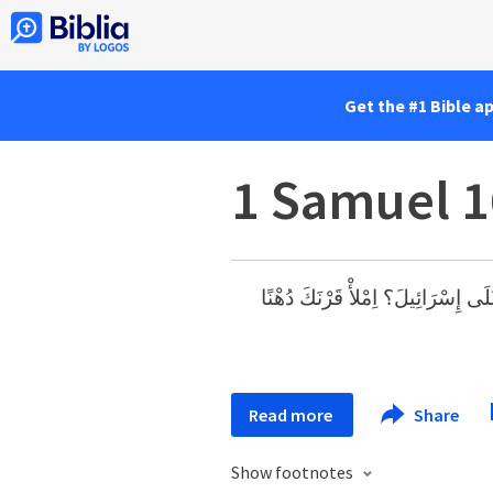
Get the #1 Bible a
1 Samuel 1
ى إِسْرَائِيلَ؟ اِمْلأْ قَرْنَكَ دُهْنًا
Read more
Share
Show footnotes