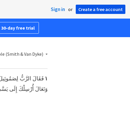
Sign in
or
Create a free account
 30-day free trial
ble (Smith & Van Dyke)
فَقَالَ الرَّبُّ لِصَمُوئِيلَ
١
وَتَعَالَ أُرْسِلْكَ إِلَى يَسَ».