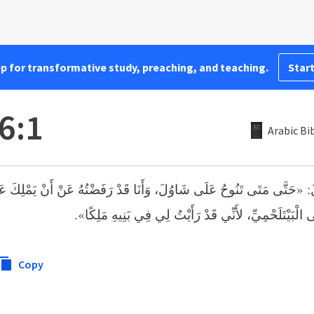
pp for transformative study, preaching, and teaching.
Start
6:1
Arabic Bi
: «حَتَّى مَتَى تَنُوحُ عَلَى شَاوُلَ، وَأَنَا قَدْ رَفَضْتُهُ عَنْ أَنْ يَمْلِكَ عَلَ
ّى الْبَيْتَلَحْمِيِّ، لأَنِّي قَدْ رَأَيْتُ لِي فِي بَنِيهِ مَلِكًا
Copy