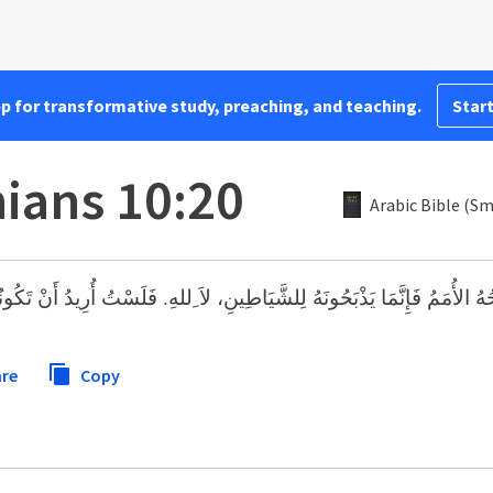
pp for transformative study, preaching, and teaching.
Start
hians 10:20
Arabic Bible (Sm
بَحُهُ الأُمَمُ فَإِنَّمَا يَذْبَحُونَهُ لِلشَّيَاطِينِ، لاَ ِللهِ. فَلَسْتُ أُرِيدُ أَنْ تَك
re
Copy