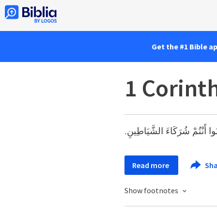
Get the #1 Bible a
1 Corint
ُونُوا أَنْتُمْ شُرَكَاءَ الشَّيَاطِينِ
Read more
Sha
Show footnotes