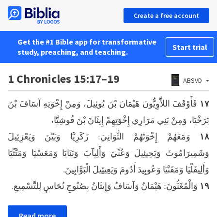
Create a free account
Get the #1 Bible app for transformative
Start trial
study, preaching, and teaching.
1 Chronicles 15:17–19
ABSVD
فَأَوْقَفَ اللاَّوِيُّونَ هَيْمَانَ بْنَ يُوئِيلَ، وَمِنْ إِخْوَتِهِ آسَافَ بْنَ
١٧
بَرَخْيَا، وَمِنْ بَنِي مَرَارِي إِخْوَتِهِمْ إِيثَانَ بْنَ قُوشِيَّا،
وَمَعَهُمْ إِخْوَتَهُمْ الثَّوَانِيَ: زَكَرِيَّا وَبَيْنَ وَيَعْزِئِيلَ
١٨
وَشَمِيرَامُوثَ وَيَحِيئِيلَ وَعُنِّيَ وَأَلِيآبَ وَبَنَايَا وَمَعَسْيَا وَمَتَّثْيَا
وَأَلِيفَلْيَا وَمَقَنْيَا وَعُوبِيدَ أَدُومَ وَيَعِيئِيلَ الْبَوَّابِينَ.
وَالْمُغَنُّونَ: هَيْمَانُ وَآسَافُ وَإِيثَانُ بِصُنُوجِ نُحَاسٍ لِلتَّسْمِيعِ.
١٩
Read more