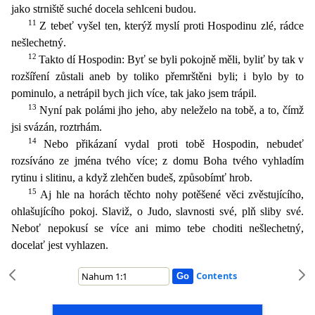
jako strniště suché docela sehlceni budou.
11
Z tebeť vyšel ten, kterýž myslí proti Hospodinu zlé, rádce
nešlechetný.
12
Takto dí Hospodin: Byť se byli pokojně měli, byliť by tak v
rozšíření zůst
ali aneb by toliko přemrštěni byli; i bylo by to
pominulo, a netrápil bych jich více, tak jako jsem trápil.
13
Nyní pak polámi jho jeho, aby neleželo na tobě, a to, čímž
jsi svázán, roztrhám.
14
Neb
o přikázaní vydal proti tobě Hospodin, nebudeť
rozsíváno ze jména tvého více; z domu Boha tvého vyhladím
rytinu i slitinu, a když zlehčen budeš, způsobímť hrob.
15
Aj hle na horách těchto nohy potěše
né věci zvěstujícího,
ohlašujícího pokoj. Slaviž, o Judo, slavnosti své, plň sliby své.
Neboť nepokusí se více ani mimo tebe choditi nešlechetný,
docelať jest vyhlazen.
Contents