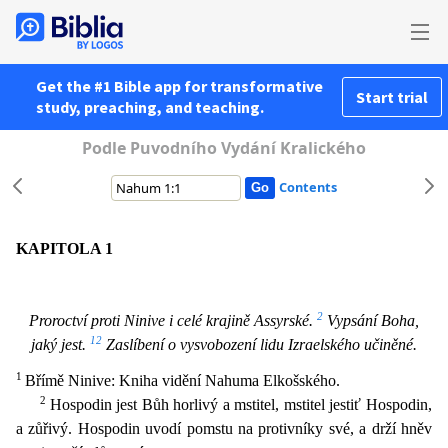
Get the #1 Bible app for transformative
Start trial
study, preaching, and teaching.
Podle Puvodního Vydání Kralického
Contents
KAPITOLA 1
2
Proroctví proti Ninive i celé krajině Assyrské.
Vypsání Boha,
12
jaký jest.
Zaslíbení o vysvobození lidu Izraelského učiněné.
1
Břímě Ninive: Kniha vidění Nahuma Elkošského.
2
Hospodi
n jest Bůh horlivý a mstitel, mstitel jestiť Hospodin,
a zůřivý. Hospodin uvodí pomstu na protivníky své, a drží hněv