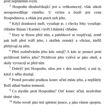
proti nepřátelům svým.
3
Hospodin dlouhočekající jest a velikomocný, však nikoli
neospravedlňuje vinného. U vichru a bouři jest cesta
Hospodinova, a oblak jest prach noh jeho.
4
Když domlouvá moři, vysušuje je, i všecky řeky vysušuje;
chřadne Bázan i Karmel, i květ Libánský chřad
ne.
5
Hory se třesou před ním, a pahrbkové se rozplývají, země
pak hoří před tváří jeho, i okršlek zemský a všickni, kteříž
přebývají na něm.
6
Před rozhněváním jeho kdo ostojí? A kdo se postaví pro
ti
prchlivosti hněvu jeho? Prchlivost jeho vylévá se jako oheň, a
skály vyvracejí se před ním.
7
Dobrýť jest Hospodin, silou jest v den ssoužení, a zná ty,
kdož v něho doufají.
8
Protož povodní prud
kou konec učiní místu jeho, a nepřátely
Boží stihati budou temnosti.
9
Co myslíte proti Hospodinu? Onť konec učiní, nezdvihne
druhé rány.
10
Nebo rovně jako trní spleteni jsouce, a jako vínem opojen
i,