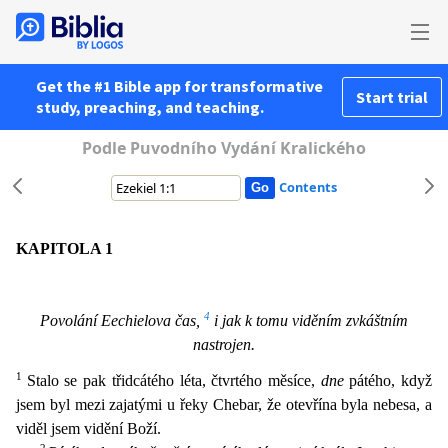
Get the #1 Bible app for transformative
Start trial
study, preaching, and teaching.
Podle Puvodního Vydání Kralického
Contents
KAPITOLA 1
4
Povolání Eechielova čas,
i jak k tomu viděním zvkáštním
nastrojen.
1
Stalo se pak třidcátého léta, čtvrtého měsíce,
dne
pátého, když
jsem byl mezi zajatými u řeky Chebar, že otevřína b
yla nebesa, a
viděl jsem vidění Boží.
2