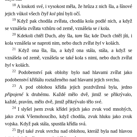
18
A loukoti své, i vysokost měla, že hrůza z nich šla, a šínové
jejich vůkol všech čtyř
kol
plní byli očí.
19
Když pak chodila zvířat
a, chodila kola podlé nich, a když
se vznášela zvířata vzhůru od země, vznášela se
i
kola.
20
Kdekoli chtěl Duch, aby šla,
tam
šla; kde Duch chtěl jíti, i
kola vznášela se naproti nim, nebo duch zvíř
at
byl
v kolách.
21
Když ona šla, šla, a když ona stála, stála, a když se
vznášela od země, vznášela se také kola s nimi, nebo duch zvířat
byl
v kolách.
22
Podobenství pak oblohy bylo nad hlavami zv
ířat jako
podobenství křištálu roztaženého nad hlavami jejich svrchu.
23
A pod oblohou křídla jejich pozdvižená byla, jedno
připojené
k druhému. Každé mělo dvě, jimiž se přikrývalo,
každé, pravím, mě
lo dvě, jimiž přikrývalo tělo své.
24
I slyšel jsem zvuk křídel jejich jako zvuk vod mnohých,
jako zvuk Všemohoucího, když chodila, zvuk hluku jako zvuk
vojska. Když pak stála, spustila křídla svá.
2
5
Byl také zvuk svrchu nad oblohou, kteráž byla nad hlavou