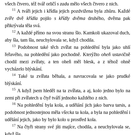
všech čtvero, též tvář orličí
s zadu
mělo všech čtvero z nich.
11
A tváři jejich i křídla je
jich pozdvižena byla zhůru. Každé
zvíře
dvě
křídla
pojilo
s křídly dvěma
druhého, dvěma pak
přikrývala těla svá.
12
A každé přímo na svou stranu šlo. Kamkoli ukazoval duch,
aby šla, tam šla, neuchylo
vala se, když chodila.
13
Podobnost také těch zvířat na pohledění byla jako uhlí
řeřavého, na pohledění jako pochodně. Kterýžto
oheň
ustavičně
chodil mezi zvířaty, a ten oheň měl blesk, a z téhož ohn
ě
vycházelo blýskání.
14
Také ta zvířata běhala, a navracovala se jako prudké
blýskání.
15
A když jsem hleděl na ta zvířata, a aj, kolo jedno bylo na
zemi při zvířatech u čtyř tváří jednoho každého
z nich.
16
Na pohledění byla kola, a udělání jich jako barva tarsis, a
podobnost jednostejnou měla
všecka
ta kola, a byla na pohledění i
udělání jejich, jako by bylo kolo u prostřed kola.
17
Na čtyř
i strany své jíti majíce, chodila, a neuchylovala se,
když šla.