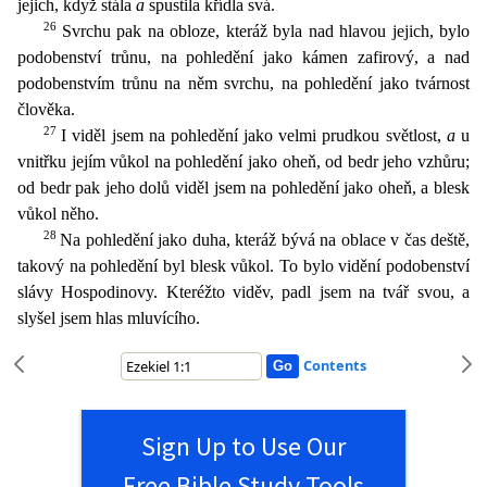
jejich, když stála
a
spustila křídla svá.
26
Svrchu pak na obloze, kteráž byla nad hlavou jejich, bylo
podobenství trůnu, na pohledění jako
kámen zafirový, a nad
podobenstvím trůnu na něm svrchu, na pohledění jako tvárnost
člověka.
27
I viděl jsem na pohledění jako velmi prudkou světlost,
a
u
vnitřku jejím vůkol na pohledění jako oheň,
od bedr jeho vzhůru;
od bedr pak jeho dolů viděl jsem na pohledění jako oheň, a blesk
vůkol něho.
28
Na pohledění jako duha, kteráž bývá na oblace v čas deště,
takový na pohledění byl blesk vůkol. To
bylo vidění podobenství
slávy Hospodinovy. Kteréžto viděv, padl jsem na tvář svou, a
slyšel jsem hlas mluvícího.
Contents
Sign Up to Use Our
Free Bible Study Tools