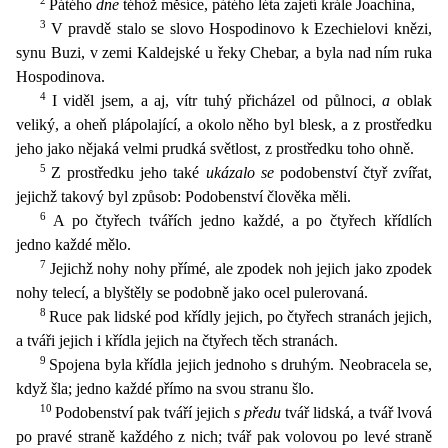
Pátého
dne
téhož měsíce, pátého léta zajetí krále Joachina,
3
V pravdě stalo se slovo Hospodinovo k Ezechielovi knězi,
synu Buzi, v zemi Kaldejské u řeky Cheb
ar, a byla nad ním ruka
Hospodinova.
4
I viděl jsem, a aj, vítr tuhý přicházel od půlnoci,
a
oblak
veliký, a oheň plápolající, a okolo něho byl blesk, a z prostředku
jeho jako nějaká velmi prudká svě
tlost, z prostředku toho ohně.
5
Z prostředku jeho také
ukázalo se
podobenství čtyř zvířat,
jejichž takový byl způsob: Podobenství člověka měli.
6
A po čtyřech tvářích jedno každé, a po čtyřech kříd
lích
jedno každé mělo.
7
Jejichž nohy nohy přímé, ale zpodek noh jejich jako zpodek
nohy telecí, a blyštěly se podobně jako ocel pulerovaná.
8
Ruce pak lidské pod křídly jejich, po čtyřech stranách
jejich,
a tváři jejich i křídla jejich na čtyřech těch stranách.
9
Spojena byla křídla jejich jednoho s druhým. Neobracela se,
když šla; jedno každé přímo na svou stranu šlo.
10
Podobenství pak tvář
í jejich
s předu
tvář lidská, a tvář lvová
po pravé straně každého z nich; tvář pak volovou po levé straně