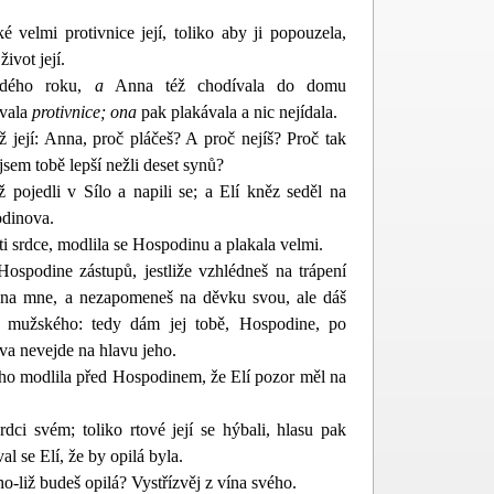
ké velmi protivnice její, toliko aby ji popouzela,
ivot její.
ždého roku,
a
Anna též chodívala do domu
ívala
protivnice; ona
pak plakávala a nic nejídala.
 její: Anna, proč pláčeš? A proč nejíš? Proč t
ak
ejsem tobě lepší nežli deset synů?
 pojedli v Sílo a napili se; a Elí kněz seděl na
odinova.
ti srdce, modlila se Hospodinu a plakala velmi.
 Hospodine zástupů, jestliže vzhlédneš na trápení
na mne, a nezapomeneš na děvku svou, ale dáš
í mužského: tedy dám jej tobě, Hospodine, po
tva nevejde na hlavu jeho.
ouho modlila před Hospodinem, že Elí pozor měl
na
dci svém; toliko rtové její se hýbali, hlasu pak
al se Elí, že by opilá byla.
ho-liž budeš opilá? Vyst
řízvěj z vína svého.