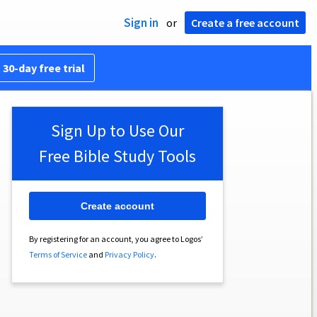
Sign in
or
Create a free account
 30-day free trial
Sign Up to Use Our
Free Bible Study Tools
Create account
By registering for an account, you agree to Logos’
Terms of Service
and
Privacy Policy
.