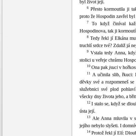
byl život její.
6
Přesto kormoutila ji ta
proto že Hospodin zavřel byl ž
7
To když či
níval ka
Hospodinova, tak ji kormout
8
Tedy řekl jí Elkána muž
truchlí srdce tvé? Zdaliž já n
9
Vstala tedy Anna, když
stolici u veřeje chrámu Hosp
10
Ona pak
jsuci
v h
ořkos
11
A učinila slib, řkuci:
děvky své a rozpomeneš se 
služebnici své plod pohlav
všecky dny života jeho, a bři
12
I stalo se, když se dl
ústa její.
13
Ale Anna mluvila v sr
jejího nebylo slyšeti. I domnív
14
Protož řekl jí Elí: Dlou