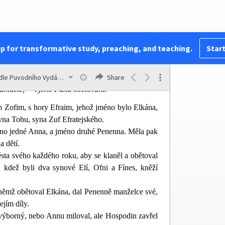
pp for transformative study, preaching, and teaching.
Start
Podle Puvodního Vydání Kralického
Share
24
Samuele,
i jeho Pánu obětování.
 Zofim, s hory Efraim, jehož jméno bylo Elkána,
yna Tohu, syna Zuf Efratejského.
éno jedné Anna, a jméno druhé Penenna. Měla pak
a dětí.
sta svého každého roku, aby se klaněl a obětoval
, kdež byli dva synové Elí, Ofni a Fínes, kněží
 němž obětoval Elkána, dal Penenně manželce své,
jím díly.
výborný, nebo Annu miloval, ale Hospodin zavřel