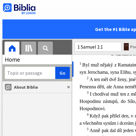
Get the #1 Bible a
KAPITOLA 1
O narození 
Home
1
Byl muž nějaký z Ramataim
syn Jerochama, syna Elihu, s
2
A
ten měl dvě ženy, jm
Penenna děti, ale Anna neměl
About Biblia
3
I chodíval muž ten z mě
Hospodinu zástupů, d
o Sílo
Hospodinovi.
4
Když pak přišel den, v
a všechněm synům i dcerám je
5
Anně pak dal díl j
eden 