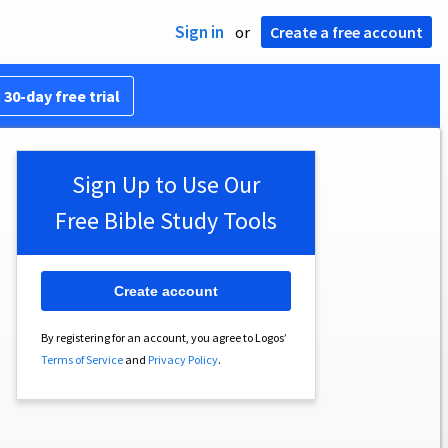
Sign in
or
Create a free account
 30-day free trial
Sign Up to Use Our
Free Bible Study Tools
Create account
By registering for an account, you agree to Logos’
Terms of Service
and
Privacy Policy
.