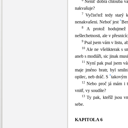
6
Neníť dobrá chlouba va
nakvašuje?
7
Vyčisťtež tedy starý 
*
nenakvašeni. Neboť jest
Ber
8
A prot
ož hodujme
nešlechetnosti, ale v přesnicí
9
Psal jsem vám v listu, a
10
Ale ne všelikterak s s
aneb s modláři, sic jinak musil
11
Nyní pak psal jsem vá
maje jméno brat
r, byl smil
*
opilec, neb dráč. S
takovým a
12
Nebo proč já mám i t
vnitř, vy soudíte?
13
Ty pak, kteříž jsou v
sebe.
KAPITOLA 6