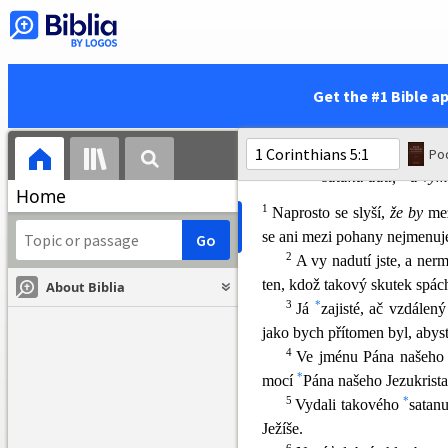
Co chcete? S
metlou-
tichosti?
KAPITOLA 5
Get the #1 Bible a
Viní Korintské apoštol, že
9
satanu dáti,
a vymě
Home
1
Naprosto se slyší,
že by
mez
se ani mezi pohany nejmenuje
2
A vy nadutí jste, a nerm
ten, kdož takov
ý skutek spách
About Biblia
3
*
Já
zajisté, ač vzdálen
jako bych přítomen byl, abyst
4
Ve jménu Pána našeho J
*
mocí
Pána našeho Jezukrista
5
*
Vydali takového
satan
Ježíše.