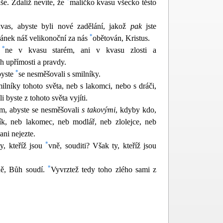
*
še. Zdaliž nevíte, že
m
aličko kvasu všecko těsto
kvas, abyste byli nové zadělání, jakož
pak
jste
*
ánek náš velikonoční za nás
obětován, Kristus.
*
ž
ne v kvasu starém, ani v kvasu zlosti a
ch upřímosti a pravdy.
*
byste
se nesměšovali s smilníky.
m
ilníky tohoto světa, neb s lakomci, nebo s dráči,
i byste z tohoto světa vyjíti.
m, abyste se nesměšovali
s takovými
, kdyby kdo,
ník, neb lakomec, neb modlář, neb zlolejce, neb
ni nejezte.
*
y, kteříž jsou
vně, souditi? Však ty, kteříž jsou
*
ně, Bůh soudí.
Vyvrztež tedy toho zlého sami z