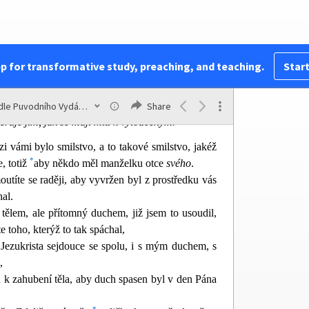
li abych přišel k vám, čili s láskou, a s duchem
pp for transformative study, preaching, and teaching.
Start
3
 hanebného hříšníka mezi sebou trpěli.
Velí jej
Podle Puvodního Vydání Kralického
Share
řuje jim, jak se mají míti k vyloučeným.
i vámi bylo smilst
vo, a to takové smilstvo, jakéž
*
, totiž
aby někdo měl manželku otce
svého
.
outíte se raději, aby vyvržen byl z prostředku vás
al.
ý tělem, ale přítomný duchem, již jsem to usoudil,
e toho, kterýž to tak spáchal,
ezukrista sejdouc
e se spolu, i s mým duchem, s
,
u k zahubení těla, aby duch spasen byl v den Pána