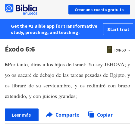
Crear una cuenta gratuita
Get the #1 Bible app for transformative
Start trial
study, preaching, and teaching.
Éxodo 6:6
RVR60
Por tanto, dirás a los hijos de Israel: Yo soy JEHOVÁ; y
6
yo os sacaré de debajo de las tareas pesadas de Egipto, y
os libraré de su servidumbre, y os redimiré con brazo
extendido, y con juicios grandes;
Comparte
Copiar
Leer más