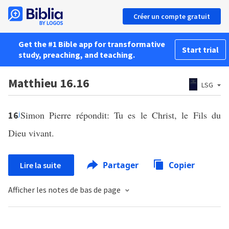
Créer un compte gratuit
Get the #1 Bible app for transformative
Start trial
study, preaching, and teaching.
Matthieu 16.16
LSG
j
Simon Pierre répondit: Tu es le Christ, le Fils du
16
Dieu vivant.
Partager
Copier
Lire la suite
Afficher les notes de bas de page