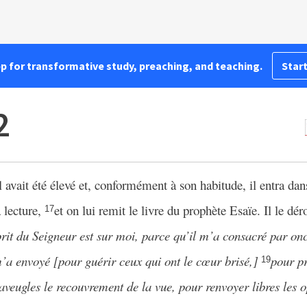
pp for transformative study, preaching, and teaching.
Start
2
l avait été élevé et, conformément à son habitude, il entra dan
a lecture,
et on lui remit le livre du prophète Esaïe. Il le dér
17
rit du Seigneur est sur moi, parce qu’il m’a consacré par on
’a envoyé [pour guérir ceux qui ont le cœur brisé,]
pour p
19
 aveugles le recouvrement de la vue, pour renvoyer libres les 