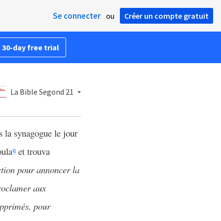
Se connecter
ou
Créer un compte gratuit
 30-day free trial
La Bible Segond 21
s la synagogue le jour
oula
et trouva
q
ction pour annoncer la
roclamer aux
opprimés, pour