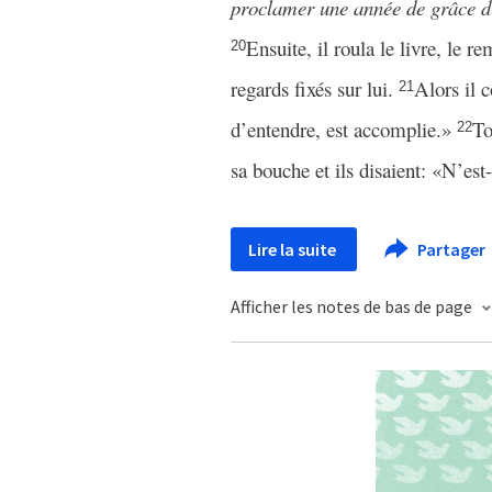
proclamer une année de grâce d
Ensuite, il roula le livre, le r
20
regards fixés sur lui.
Alors il 
21
d’entendre, est accomplie.»
To
22
sa bouche et ils disaient: «N’est
Lire la suite
Partager
Afficher les notes de bas de page