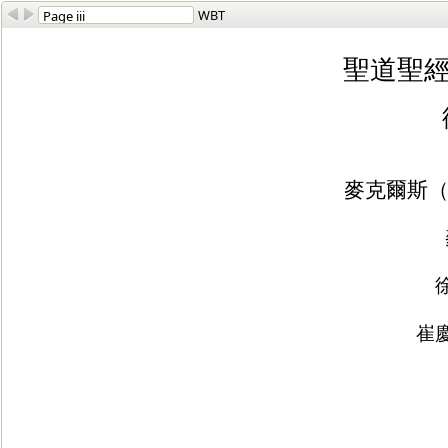
WBT
聖道聖經主
麥克爾斯（J. 
崔慶