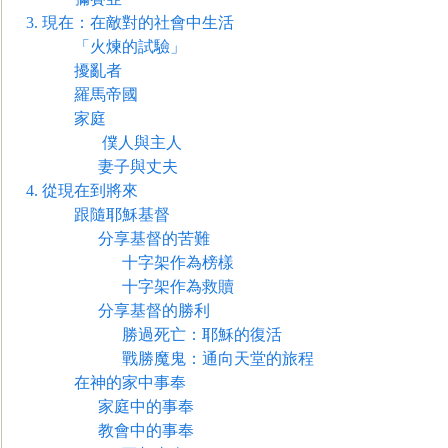
3.
現在：在敵對的社會中生活
「火煉的試驗」
擾亂者
羅馬帝國
家庭
僕人與主人
妻子與丈夫
4.
從現在到將來
跟隨耶穌基督
分享基督的苦難
十字架作為榜樣
十字架作為救贖
分享基督的勝利
勝過死亡：耶穌的復活
戰勝魔鬼：通向天堂的旅程
在神的家中事奉
家庭中的
事奉
教會中的事奉