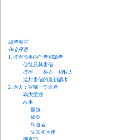
編者前言
作者序言
1.
彼得前書的作者和讀者
使徒及其書
信
彼得、「磐石」和牧人
這封書信的最初讀者
2.
過去：宣稱一份遺產
猶太聖經
故事
撒拉
挪亞
殉道者
先知和天使
彌賽亞