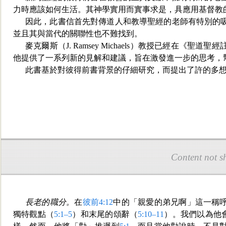
力時應該如何生活。其神學實用而實事求是，具應用基督教
因此，此書信首先對傳道人和教導聖經的老師有特別的
並且其與當代的關聯性也不難找到。
麥克爾斯（J. Ramsey Michaels）教授已經在
他提供了一系列新的見解和建議，旨在
激發進一步的思考，
此書基於對彼得前書背景的仔細研究，而提出了許的多
Content not s
長老的職分。
在
彼前4:12
中的「親愛的弟兄啊」這一稱
獨特觀點（
5:1–5
）和末尾的頌辭（
5:10–11
）。我們以為他