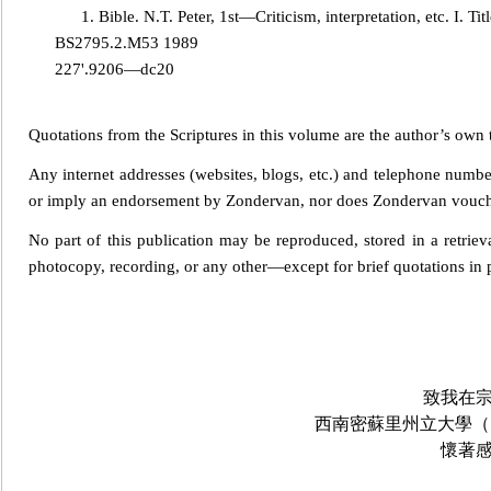
1. Bible. N.T. Peter, 1st—Criticism, interpretation, etc. I. Title.
BS2795.2.M53
1989
227'.9206—dc20
Quotations from the Scriptures in this volume are the author’s own t
Any internet addresses (websites, blogs, etc.) and telephone nu
mber
or imply an endorsement by Zondervan, nor does Zondervan vouch for
No part of this publication may be reproduced, stored in a retrie
photocopy, recording, or any other—exc
ept for brief quotations in
致我在
西南密蘇里州立大學（Southwes
懷著