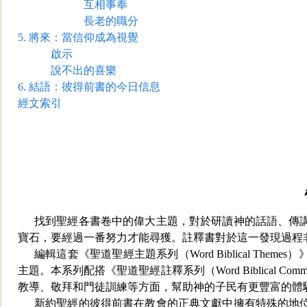
互相事奉
長老的職分
5.
將來：當信仰成為視覺
啟示
說不出的喜樂
6.
結語：彼得前書的今日信息
經文索引
找到聖經各書卷中的偉大主題，對於研讀神的話語、傳
寶石，要經過一番努力才能尋獲。註釋書對於這一發現過程
編輯這套《聖道聖經主題系列
（Word Biblical
主題。本系列配搭《聖道聖經註釋系列（Word Biblical 
教導、敬拜和門徒訓練等方面，幫助神的子民有更豐富的體
新約聖經的彼得前書在教會的正典文獻中擁有特殊的地