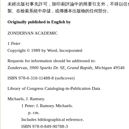
未經出版社事先許可，除印刷
評論中的簡要引文外，不得以任
製、在檢索系統中存儲，或傳播本出版物的任何部分。
Originally published in English by
ZONDERVAN ACADEMIC
1 Peter
Copyright © 1989 by Word, Incorporated
Requests for information sh
ould be addressed to:
Zondervan,
3900 Sparks Dr. SE, Grand Rapids, Michigan 49546
ISBN 978-0-310-11488-8 (softcover)
Library of Congress Cataloging-in-Publication Data
Michaels, J. Ramsey.
1 Peter: J.
Ramsey Michaels.
p. cm.
Includes bibliographical reference.
ISBN 978-0-849-90788-3