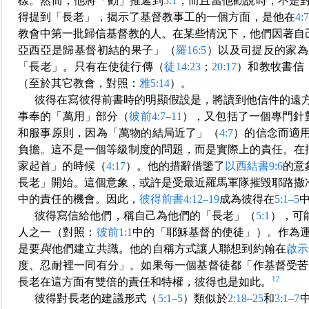
樣。然而，他將「勸」推遲到
5:1
，而且當他勸說時，不是
得提到「長老」，揭示了基
督教事工的一個方面，是他在
4:
教會中第一批歸信基督教的人。在某些情況下，他們因著自
亞西亞是歸基督初結的果子」（
羅16:5
）以及司提反的家為
「長老」。只有在使徒行傳（
徒14:23
；
20:17
）和教牧書信
（至於其它教會，對照：
雅5:14
）。
彼得在寫彼得前書時的明顯假設是，將讀到他信件的遠
事奉的「萬用」部分（
彼前4:7–11
），又包括了一個專門針
和服事原則，因為「萬物的結局近了」（
4:7
）的信念而
適
負擔。這不是一個等級制度的問題，而是實際上的責任。在
家起首」的時候（
4:17
）。他的措辭借鑒了
以西結書9:6
的意
長老」開始。這個意象，或許是受最近羅馬軍隊摧毀耶路撒
中的責任的機會。因此，
彼得前書4:12–19
成為彼得在
5:1–5
彼得寫信給他們，稱自己為他們的「長老」（
5:1
），可
人之一（對照：
彼前1:1
中的「耶穌基督的使徒」）。作為
是要
與
他們建立共識。他的
自稱方式讓人聯想到約翰在
啟示
度、忍耐裡一同有分」。如果每一個基督徒都「作基督受苦
12
長老在這方面有雙倍的責任和特權，彼得也是如此。
彼得對長老的建議形式（
5:1–5
）類似於
2:18–25
和
3:1–7