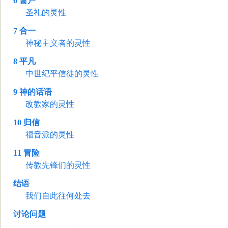
6
窗户
圣礼的灵性
7
合一
神秘主义者的灵性
8
平凡
中世纪平信徒的灵性
9
神的话语
改教家的灵性
10
归信
福音派的灵性
11
冒险
传教先锋们的灵性
结语
我们自此往何处去
讨论问题