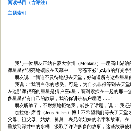
阅读书目（含评注）
主题索引
我与一位朋友正站在蒙大拿州（
Montana
）
一座高山湖泊
颗星星都明亮地镶嵌在天幕中——穹苍不必与城市的灯光争
朋友说：“我迫不及待地想去天堂，好知道所有这些星星
我说：“我明白你的感受。可是，为什么非得等到去天
左边那颗很亮的星星是猎户座
α
星，看到紧挨在一起的那一
多星星都有自己的故事，我给你讲讲猎户座吧……”
朋友听够了，不耐烦地拒绝我，转换了话题，说：“我还
杰拉德･席哲（
Jerry Sittser
）博士不希望我们等去了天堂
父母、祖父母、姑姑、舅舅、表兄弟姐妹的名字和故事。在
垂放
到深井中的水桶，汲取了许许多多的故事，这些故事使