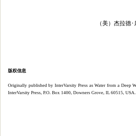
（美）杰拉德･
版权信息
Originally published by InterVarsity Press as Water from a
Deep Wel
InterVarsity Press, P.O. Box 1400, Downers Grove, IL 60515, USA