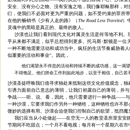
安全、没有分心之物、没有安逸之地，我们像耶稣那
样，对
们，使我们不必面对更为严重的问题，如不受约束的罪所带
在他的畅销书《少有人走的路》（
The Road Less Traveled
）
灵魂中的黑暗是真正的、最终的敌人。
沙漠也让我们看到现代文
化对属灵生活是何等地不利。
乎从来都不满足，似乎总想得到更多。托马斯･默顿是一位
一种不断地需要活动和成功当中。疯狂的生活节奏威胁着人
似重要的活动和事业”。因此，
他们渴望永不停息的活动和持续不断的成功感，这
一渴
不得饱足。他们拼命工作到如此地步，以至于相信，自己若
沙漠圣徒呼唤我们借寻求独处来抵制这些文化价值观念，独
引诱力面前自己意志的
薄弱，让我们袒露自己的薄弱，并与
争战
——听、说、看，因此，他只需要进行一种争战——与
一种沙漠，它要求我们作另外一种牺牲，这种牺牲也许不那
微妙的选择有用。沙漠会迫使我们控制自己的欲望，抵挡魔
我们应当从小处做起——在空无一人的教堂圣所里安安
节期间不吃甜点；一个月不看电视；每月有一个星期六在市