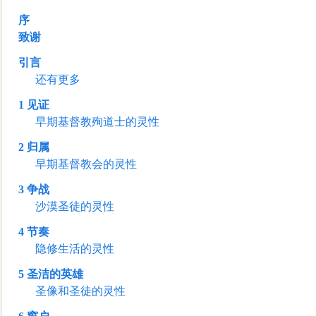
序
致谢
引言
还有更多
1
见证
早期基督教殉道士
的灵性
2
归属
早期基督教会的灵性
3
争战
沙漠圣徒的灵性
4
节奏
隐修生活的灵性
5
圣洁的英雄
圣像和圣徒的灵性