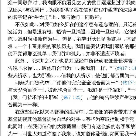
众一同敬拜时，我肉眼不能看见之人的数目远远超过了我肉
见证人”与我同行，为我提供了我在信仰过程中亟需的深度
的名字记在“生命册”上，我与他们一同敬拜。
不仅如此，
对我们如今所在的这个患有遗忘症的、只记
发活力，但是没有根。热情一旦消退，困难一旦出现，它便
吃，靠时尚和新奇为生。但是，在奔赴天国的赛跑中，基
承，一个丰富累积的家族历史。我们需要认识我们家族的那
便不觉得那么孤单，我们并非孤儿，并非不适应环境者。
此外，《深井之水》也是对圣经中所记载耶稣最长祷告
告说：求你……叫他们合而为一，像我们一样。”（
约17：1
些人祈求，也为那些……信我的人祈求，使他们都合而为一
耶稣为门徒代求，“使他们完完全全地合而为一”（
约17：
与天父合而为一，彼此也合而为一。我们是一个家庭，“一
［我］们祈求”的主耶稣（
来7：25
），他的祷告继续产生功
合而为一一样。
在这些世纪以来基督徒的生活中，主耶稣的祷告带来了
基督徒视其他基督徒为自己的对手，有些为夺取控制权争竞
此同时，在我们信仰的大家庭里，我们有这么多的名字和故
为一，叫世人知道你差了我来，也知道你
爱他们如同爱我一