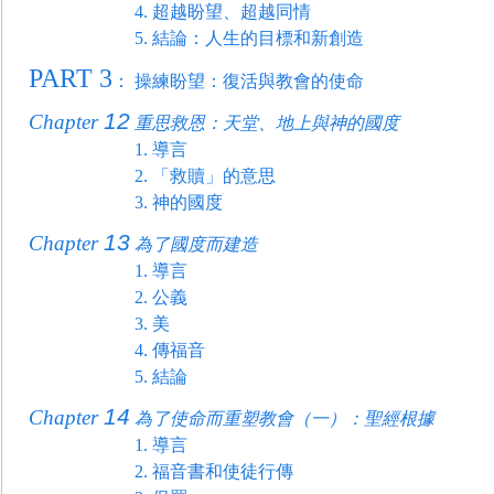
4.
超越盼望、超越同情
5.
結論：人生的目標和新創造
PART 3
：
操練盼望：復活與教會的使命
12
Chapter
重思救恩：天堂、地上與神的國度
1.
導言
2.
「救贖」的意思
3.
神的國度
13
Chapter
為了國度而建造
1.
導言
2.
公義
3.
美
4.
傳福音
5.
結論
14
Chapter
為了使命而重塑教會（一）：聖經根據
1.
導言
2.
福音書和使徒行傳