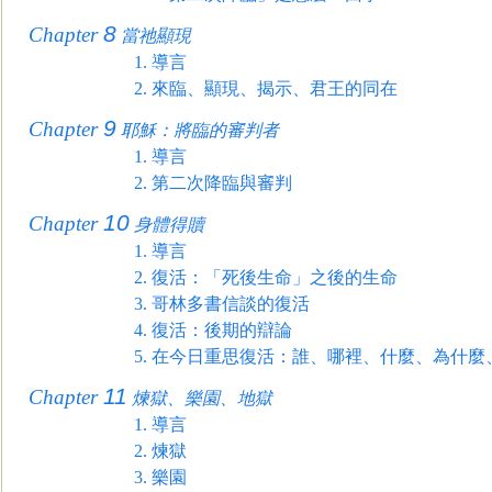
8
Chapter
當祂顯現
1.
導言
2.
來臨、顯現、揭示、君王的同在
9
Chapter
耶穌：將臨的審判者
1.
導言
2.
第二次降臨與審判
10
Chapter
身體得贖
1.
導言
2.
復活：「死後生命」之後的生命
3.
哥林多書信談的復活
4.
復活：後期的辯論
5.
在今日重思復活：誰、哪裡、什麼、為什麼
11
Chapter
煉獄、樂園、地獄
1.
導言
2.
煉獄
3.
樂園