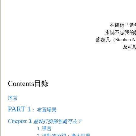
在確信「逝
永誌不忘我的
廖超凡（
Stephen
Ne
及毛
Contents
目錄
序言
PART 1
：
布置場景
1
Chapter
盛裝打扮卻無處可去？
1.
導言
2.
混亂的盼望：廣大世界