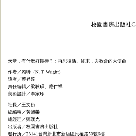
校園書房出版社
C
天堂，有什麼好期待？：再思復活、終末，與教會的大使命
作者／賴特（
N. T. Wright
）
譯者／蔡昇達
責任編輯／梁耿碩、應仁祥
美術設計／李家珍
社長／王文衍
總編輯／黃旭榮
總經理／鄭漢光
出版者／校園書房出版社
發行所／23141台灣新北市新店區民權路50號6樓