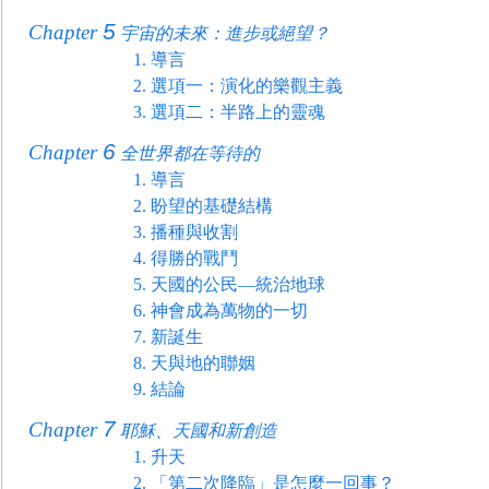
5
Chapter
宇宙的未來：進步或絕望？
1.
導言
2.
選項一：演化的樂觀主義
3.
選項二：半路上的靈魂
6
Chapter
全世界
都在等待的
1.
導言
2.
盼望的基礎結構
3.
播種與收割
4.
得勝的戰鬥
5.
天國的公民—統治地球
6.
神會成為萬物的一切
7.
新誕生
8.
天與地的聯姻
9.
結論
7
Chapter
耶穌、天國和新創造
1.
升天
2.
「第二次降臨」是怎麼一回事？