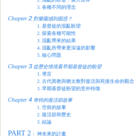
3.
各種不同的理念
2
Chapter
對樂園感到困惑？
1.
基督徒的混亂盼望
2.
探索各種可能性
3.
混亂帶來的結果
4.
混亂所帶來更深遠的影響
5.
核心問題
3
Chapter
從歷史情境看早期基督徒的盼望
1.
導言
2.
古代異教與猶太教對復活與死後生命的觀念
3.
早期基督徒盼望的意外特徵
4
Chapter
奇特的復活節故事
1.
空前的故事
2.
復活節和歷史
3.
結論
PART 2
：
神未來的計畫