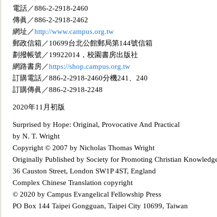
電話／886-2-2918-2460
傳眞／886-2-2918-2462
網址／
http://www.campus.org.tw
郵政信箱／10699台北公館郵局第144號信箱
劃撥帳號／19922014，校園書房出版社
網路書房／
https://shop.campus.org.tw
訂購電話／886-2-2918-2460分機241、240
訂購傳眞／886-2-2918-2248
2020年11月初版
Surprised by Hope: Original, Provocative And Practical
by N. T. Wright
Copyright © 2007 by Nicholas Thomas Wrig
ht
Originally Published by Society for Promoting Christian Knowledg
36 Causton Street, London SW1P 4ST, England
Complex Chinese Translation copyright
© 2020 by Campus Evangelical Fellowship Press
PO
Box 144 Taipei Gongguan, Taipei City 10699, Taiwan