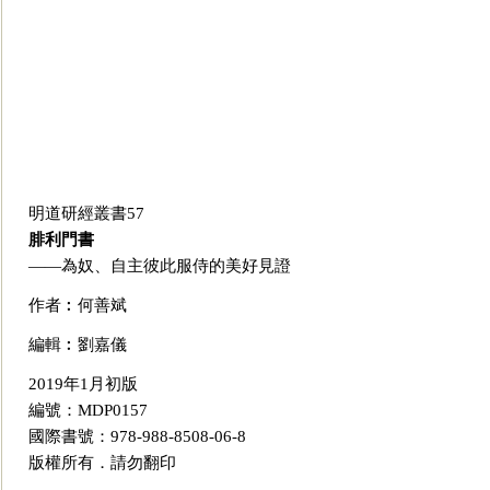
明道研經叢書57
腓利門書
——為奴、自主彼此服侍的美好見證
作者︰何善斌
編輯︰劉嘉儀
2019年1月初版
編號：
MDP0157
國際書號：978-988-8508-06-8
版權所有．請勿翻印