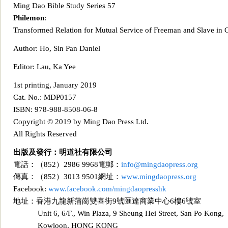
Ming Dao Bible Study Series 57
Philemon
:
Transfo
rmed Relation for Mutual Service of Freeman and Slave in C
Author: Ho, Sin Pan Daniel
Editor: Lau, Ka Yee
1st printing, January 2019
Cat. No.: MDP0157
ISBN
: 978-988-8508-06-8
Copyright © 2019 by
Ming Dao Press Ltd.
All Rights Reserved
出版及發行：明道社有限公司
電話：（852）2986 9968電郵：
info@mingdaopress.org
傳真：（852）3013 9501網址：
www.mingdaopress.org
Facebook:
www.facebook.com/mingdaopresshk
地址：香港九龍新蒲崗雙喜街9號匯達商業中心
6樓6號室
Unit 6, 6/F., Win Plaza, 9 Sheung Hei Street, San Po Kong,
Kowloon, HONG KONG