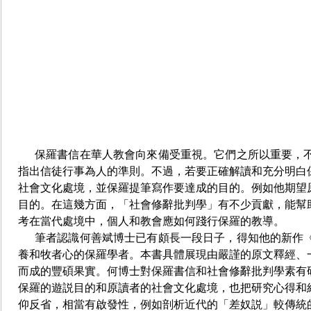
保羅書信在華人教會向來備受重視。它們之所以重要，
指出信徒行事為人的準則。不過，若要正確解讀和充分明白
社會文化處境，並保羅提筆寫作要達成的目的。例如他期望
目的。在這幾方面，「社會修辭批判學」有不少貢獻，能幫
考在當代處境中，個人和教會應如何踐行保羅的教導。
筆者認識何善斌博士已有頗長一段日子，得知他的新作
養和牧者心的保羅學者。本書具體展現由嚴謹的原文釋經、
而成的豐碩果實。何博士對保羅書信和社會修辭批判學素有
保羅的遊説目的和原讀者的社會文化處境，也把研究心得和
仰反省，相當有啟發性，例如剖析近代的「差奴説」較傳統