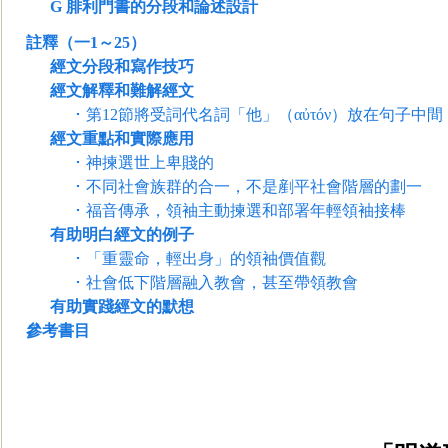
G
腓利門書的分段和論述設計
註釋（一1～25）
經文分段和寫作技巧
經文解釋和難解經文
･
第12節將受詞代名詞「他」（
αὐτόν
）放在句子中間
經文重點和實際應用
･
神揀選世上卑賤的
･
不同社會族群的合一，不是剷平社會階層的劃一
･
福音傳承，領袖主動揀選和部署年輕領袖接棒
有助明白經文的例子
･
「重靈命，輕出身」的領袖價值觀
･
社會低下階層融入教會，甚至帶領教
會
有助實踐經文的默想
參考書目