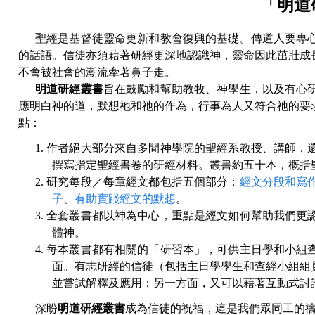
「明道
聖經是基督徒靈命更新和教會復興的基礎。傳道人要專
的話語。信徒亦須藉著研經更深地認識神，靈命因此茁壯成
不會被社會的潮流牽著鼻子走。
明道研經叢書
旨在鼓勵和幫助教牧、神學生，以及有心
應明白神的道，默想祂和祂的作為，行事為人又符合祂的要
點：
1. 作者絕大部分來自多間神學院的聖經系教授、講師
撰寫指定聖經書卷的研經材料。叢書約五十本，概括
2. 研究每段／每章經文都包括五個部分：
經文分段和寫
子
、
有助實踐經文的默想
。
3. 全套叢書都以神為中心，重點是經文如何幫助我們
體神。
4. 每本叢書都有相關的「研習本」，可供主日學和小
面。有志研經的信徒（包括主日學學生和查經小組組
並嘗試解釋及應用；另一方面，又可以藉著互動式討
深盼
明道研經叢書
成為信徒的祝福，這是我們眾同工的