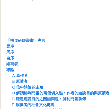
「明道研經叢書」序言
梁序
周序
自序
縮寫表
導論
A
原作者
B
原讀者
C
信中談論的主角
D
解讀腓利門書的兩個切入點︰作者的遊說目的與原讀
E
確定遊説目的之關鍵問題：腓利門書前傳
F
原讀者的社會文
化處境