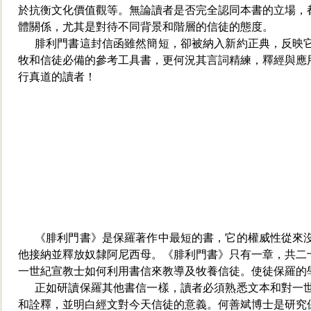
於抗衡文化價值觀等。無論讀者是否完全認同本書的立場，
體關係，尤其是對待不同背景和階層的信徒的態度。
腓利門書這封信函雖然簡短，卻被納入新約正典，反映
牧和信徒必備的參考工
具書，更何況其言詞精練，釋經與應
行真道的讀者！
《腓利門書》是保羅著作中最短的書，它的權威性從來
他接納並釋放奴隸阿尼西母。《腓利門書》只有一章，共二
一世紀宣教士如何利用書
信來教導及牧養信徒。使徒保羅的
正如研讀保羅其他書信一樣，讀者必須熟悉文本和對一
和詮釋，並明白經文對今天信徒的意義。何善斌博士是研究