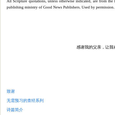
All Scripture quotations, unless otherwise indicated, are from t
publishing ministry of Good News Publishers. Used by permission. A
感谢我的父亲，让我
致谢
无需预习的查经系列
诗篇简介