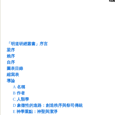
「明道研經叢書」序言
梁序
賴序
自序
圖表目錄
縮寫表
導論
A
名稱
B
作者
C
人類學
D
象徵性的進路：創造秩序與祭司傳統
E
神學重點：神聖與潔淨