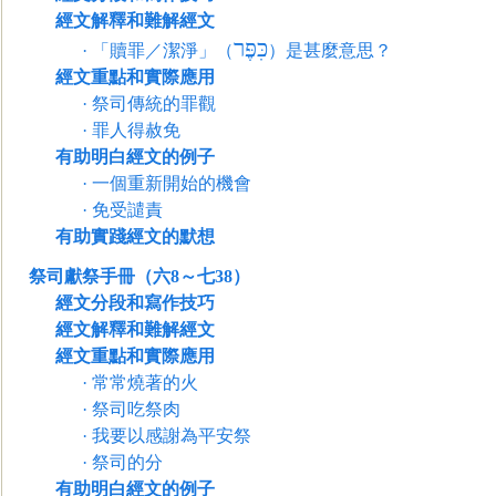
經文解釋和難解經文
כִּפֶּר
·
「贖罪／潔淨」（
）是甚麼意思？
經文重點和實際應用
·
祭司傳統的罪觀
·
罪人得赦免
有助明白經文的例子
·
一個重新開始的機會
·
免受譴責
有助實踐經文的默想
祭司獻祭手冊（六8～七38）
經文分段和寫作技巧
經文解釋和難解經文
經文重點和實際應用
·
常常燒著的火
·
祭司吃祭肉
·
我要以感謝為平安祭
·
祭司的分
有助明白經文的例子