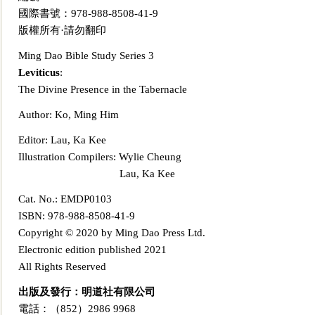
國際書號：978-988-8508-41-9
版權所有·請勿翻印
Ming Dao Bible Study Series 3
Leviticus
:
The Di
vine Presence in the Tabernacle
Author: Ko, Ming Him
Editor: Lau, Ka Kee
Illustration Compilers: Wylie Cheung
Lau, Ka Kee
Cat. No.: EMDP0103
ISBN: 978-988-8508-41-9
Copyright © 2020 by Ming Dao Press
Ltd.
Electronic edition published 2021
All Rights Reserved
出版及發行：明道社有限公司
電話：（852）2986 9968