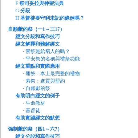
F
祭司妥拉與神聖法典
G
分段
H
基督徒要守利未記的條例嗎？
自願獻的祭（一1～三17）
經文分段和寫作技巧
經文解釋和難解經文
·
素祭是給窮人的嗎？
·
平安祭的名稱與禮祭功能
經文重點和實際應用
·
燔祭：奉上最完整的禮物
·
素祭：進貢與盟約
·
自願獻的祭
有助明白經文的例子
·
生命教材
·
基督徒
有助實踐經文的默想
強制獻的祭（四1～六7）
經文分段和寫作技巧