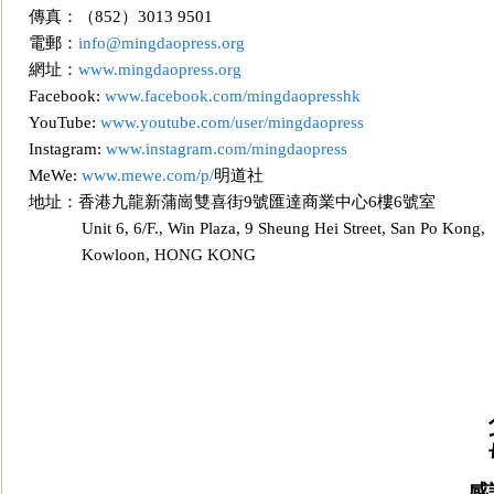
傳真：（852）3013 9501
電郵：
info@mingdaopress.org
網址：
www.mingdaopress.org
Facebook:
www.facebook.com/mingdaopresshk
YouTube:
www.youtube.com/user/mingdaopress
Instagram:
www.instagram.com/mingdaopress
MeWe:
www.mewe.com/p/
明道社
地址：香港九龍新蒲崗雙喜街9號匯達商業中心6樓6號室
Unit 6, 6/F., Win Plaza, 9 Sheung Hei Street, San Po Kong,
Kowl
oon, HONG KONG
感