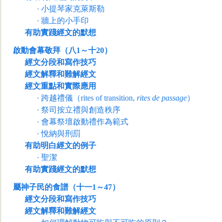
·
小提琴家克萊斯勒
·
牆上的小手印
有助實踐經文的默想
啟動會幕敬拜（八1～十20）
經文分段和寫作技巧
經文解釋和難解經文
經文重點和實際應用
·
跨越禮儀（
rites of transition,
rites de passage
）
·
祭司按立禮與創造秩序
·
會幕祭壇啟動禮作為範式
·
悅納與刑罰
有助明白經文的例子
·
聖潔
有助實踐經文的默想
屬神子民的食譜（十一1～47）
經文分段和寫作技巧
經文解釋和難解經文