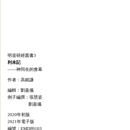
明道研經叢書3
利未記
——神同在的會幕
作者：高銘謙
編輯：劉嘉儀
例子編撰：張慧姿
劉嘉儀
2020年初版
2021年電子版
編號：
EMDP0103