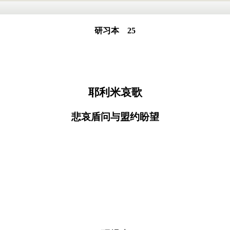
研习本 25
耶利米哀歌
悲哀盾问与盟约盼望