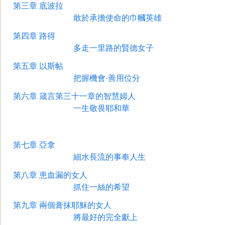
第三章
底波拉
敢於承擔使命的巾幗英雄
第四章
路得
多走一里路的賢德女子
第五章
以斯帖
把握機會·善用位分
第六章
箴言第三十一章的智慧婦人
一生敬畏耶和華
第七章
亞拿
細水長流的事奉人生
第八章
患血漏的女人
抓住一絲的希望
第九章
兩個膏抹耶穌的女人
將最好的完全獻上