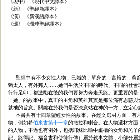
《現中》 《現代中文譯本》
《新》 《聖經新譯本》
《漢》 《新漢語譯本》
《環》 《環球聖經譯本》
聖經中有不少女性人物，已婚的，單身的；富裕的，貧
猶太人，有外邦人……她們生活於不同的時
代、不同的社會
行行足印，都激勵在後的我們要努力奔走天路。更重要的是
「她」的故事中，真正的主角和英雄其實是那位滿有恩慈與
就祂的旨意。關鍵在於我們是否決意站在神的一方，立定心
本書共有十四章聖經女性的故事。在經文選材方面，有
物，例如希
伯來書第十一章
的撒拉和喇合。在人物選材方面
的人物，不過也有例外，包括耶穌比喻中虛構的女角和羔羊
記、路得記、福音書和使徒行傳）屬於敘事文體，小
部分屬