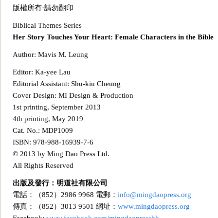
版權所有·請勿翻印
Biblical Themes Series
Her Story
Touches Your Heart: Female Characters in the Bible
Author: Mavis M. Leung
Editor: Ka-yee Lau
Editorial Assistant: Shu-kiu Cheung
Cover Design: MI Design & Production
1st printing, September 2013
4th p
rinting, May 2019
Cat. No.: MDP1009
ISBN: 978-988-16939-7-6
© 2013 by Ming Dao Press Ltd.
All Rights Reserved
出版及發行：明道社有限公司
電話：（852）2986 9968 電郵：
info@mingdaopress.org
傳真：（852）3013 9501 網址：
www.mingdaop
ress.org