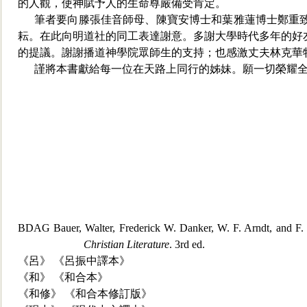
的人觀，使神賦予人的生命尊嚴備受肯定。
筆者要向滕張佳音師母、陳寶安博士和葉雅蓮博士鄭重
耘。在此向明道社的同工表達謝意。多
謝大學時代多年的好
的提議。謝謝播道神學院眾師生的支持；也
感激丈夫林克華
謹將本書獻給每一位在天路上同行的姊妹。願一切榮耀
BDAG Bauer, Walter, Frederick W. Danker, W. F. Arndt, and F.
Christian Literature
. 3rd ed.
《呂》 《呂振中譯本》
《和》 《和合本》
《和修》 《和合本修訂版》