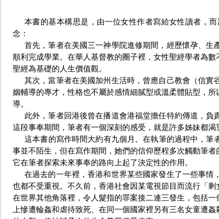
本書的基本構思是，由一位女性作者寫給女性讀者，而
念：
首先，筆者在美國三一神學院進修期間，經歷懷孕、生
順利完成學業。
在華人基督教的圈子裡，女性聖經學者為數
聖經為基礎的人生價值觀。
其次，當筆者在美國加州生活時，曾應自己教會（信實
姻輔導的專才，性格也不屬於感情細膩型或溫柔體貼型，所
導。
此外，筆者回港後曾在播道會港福堂擔任特
約傳道，負
這段事奉期間，筆者有一個深刻的感受，就是許多姊妹都渴
這本書的寫作時間大約有九個月。在執筆的過程中，筆
事並不陌生，但在寫作期間，她們的信仰歷程多次觸動筆者
它在筆者探索未
來事奉的路向上起了決定性的作用。
在過去的一年裡，香港和世界某些國家發生了一些事情
也都不受重視。不久前，香港社會因某電視節目而流行「剩
在世界其他角落裡，令人髮指的罪案接二連三發生，包括一
上慘遭輪姦和虐待致死、
在同一個國家裡另有三名女童遭姦