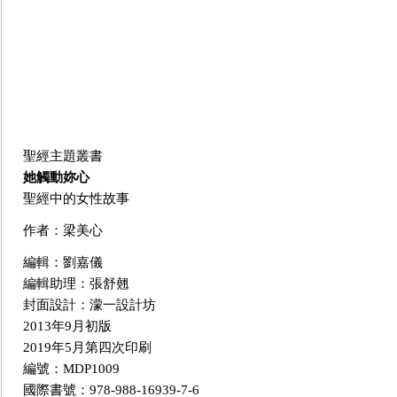
聖經主題叢書
她觸動妳心
聖經中的女性故事
作者：梁美心
編輯：劉嘉儀
編輯助理：張舒翹
封面設計：濛一設計坊
2013年9月初版
2019年5月第四次印刷
編號：
MDP
1009
國際書號：978-988-16939-7-6