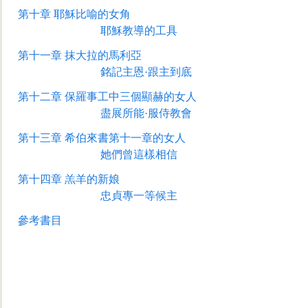
第十章
耶穌比喻的女角
耶穌教導的工具
第十一章
抹大拉的馬利亞
銘記主恩·跟主到底
第十二章
保羅事工中三個顯赫的女人
盡展所能·服侍教會
第十三章
希伯來書第十一章的女人
她們曾這樣相信
第十四章
羔羊的新娘
忠貞專一等候主
參考書目