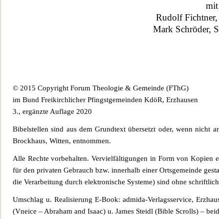
mit
Rudolf Fichtner,
Mark Schrö
der, S
© 2015 Copyright Forum Theologie & Gemeinde (FThG)
im Bund Freikirchlicher Pfingstgemeinden KdöR, Erzhausen
3., ergänzte Auflage 2020
Bibelstellen sind aus dem Gru
ndtext übersetzt oder, wenn nicht 
Brockhaus, Witten, entnommen.
Alle Rechte vorbehalten. Vervielfältigungen in Form von Kop
ien 
für den privaten Gebrauch bzw. innerhalb einer Ortsgemeinde gesta
die Verarbeitung durch elek
tronische Systeme) sind ohne schriftli
Umschlag u. Realisierung E-Book:
admida-Verlagsservice, Erzha
(Vneice – Abraham and Isaac) u. James Steidl (Bible Scrolls) – be