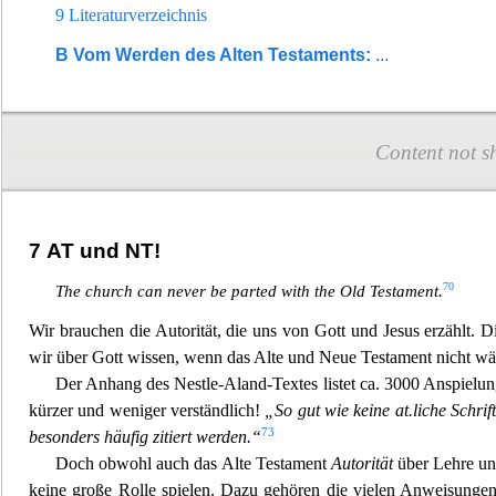
9
Literaturverzeichnis
B
Vom Werden des Alten Testaments:
...
Content not s
7
AT und NT!
70
The church can never be parted with the Old Testament.
Wir brauchen die Autorität, die uns von Gott und Jesus erzählt. Die
wir über Gott wissen, wenn das Alte und Neue Testament nicht w
Der Anhang des Nestle-Aland-Textes listet ca. 3000 Anspielu
kürzer und weniger verständlich!
„So gut wie keine at.liche Schri
73
besonders häufig zitiert werden.
“
Doch obwohl auch das Alte Testament
Autorität
über Lehre und
keine große Rolle spielen. Dazu gehören die vielen Anweis
ungen