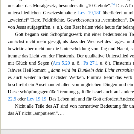
74
uns aber das Moralgesetz, besonders
die „10 Gebote“.
Das AT di
unterschiedlichen Gesetzesinhalten:
Lev 19,18f
überliefert unmi
„zweierlei“ Tiere, Feldfrüchte, Geweb
esorten zu „vermischen“. Den
von Jesus aufgegriffen, s. u.), den Rest halten viele heute für bel
Gott begann sein Schöpfungswerk mit einer bedeutenden Tr
zunächst nicht mehr
gesagt, als dass der Wechsel des Tages- und
bewirkte aber nicht nur die Unterscheidung von Tag und Nacht, s
trennte das Licht vo
n der Finsternis. Der qualitative Unterschied v
mit Glück und Segen (
Am 5,20
u. ö.,
Ps 27,1
u. ö.), Finsterni
Jahwes Heil kommt,
„dann wird im Dunkeln dein Licht e
rstrahle
es auch weiter in den nächsten Werken. Fünfmal kehrt das Ver
beschreibt ein Auseinanderhalten von ungleichen Dingen und ei
Diese schöpfungsgemäße Trennung galt
für Israel auch auf ander
22,5
oder
Lev 19,19
. Das Leben mit und für Gott erfordert Anderss
Nicht alle Teile des AT sind von normativer Bedeutung für un
das AT nicht „am
putieren“.
...