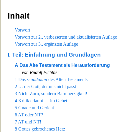
Inhalt
Vorwort
Vorwort zur 2., verbesserten und aktualisierten Aufla
ge
Vorwort zur 3., ergänzten Auflage
I.
Teil: Einführung und Grundlagen
A
Das Alte Testament als Herausforderung
von Rudolf Fichtner
1
Das
scandalum
des Alten Testaments
2
… der Gott, der uns nicht pa
sst
3
Nicht Zorn, sondern Barmherzigkeit!
4
Kritik erlaubt … im Gebet
5
Gnade und Gericht
6
AT oder NT?
7
AT und NT!
8
Gottes gebrochenes Herz