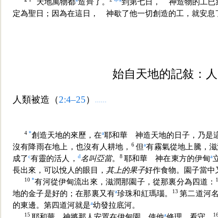
天地萬物都
造齊了。
到第七日， 神造物的工已
定為聖日；因為在這日， 神歇了他一切創造的工，就安息
始自天地的記敍：人
人類被造（
2:4–25
）
……
4
*
a
創造天地的來歷，在
耶和華 神造天地的日子，乃是
6
a
沒有降雨在地上，也沒有人耕地，
但
有霧氣從地上騰，滋
c
d
8
a
成了
有靈的活人，
名叫亞當
。
耶和華 神在東方的伊甸
長出來，可以悅人的眼目，
其上的果子
好作食物。園子當中
10
*
有河從伊甸流出來，滋潤那園子，從那裏分為四道：
a
13
地的
金子是好的；在那裏又有
珍珠和紅瑪瑙。
第二道河
a
的東邊。第四道河就是
幼發拉底河。
15
a
1
耶和華 神將那人安置在伊甸園，使他
修理，看守。