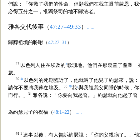
們說：「你救了我們的性命。但願我們在我主眼前蒙恩，我
必得五分之一，惟獨祭司的地不歸法老。
雅各交代後事（
47:27–49:33
）
……
歸葬祖墳的吩咐（
47:27–31
）
……
27
a
以色列人住在埃及的
歌珊地。他們在那裏置了產業，
歲。
29
串
以色列的死期臨近了，他就叫了他兒子約瑟來，說：
30
串
a
請你不要將我葬在埃及。
我
與我祖我父同睡的時候，你
31
而行。」
雅各說：「你要向我起誓。」約瑟就向他起了誓
為約瑟兒子的祝福（
48:1–22
）
……
48
1
這事以後，有人告訴約瑟說：「你的父親病了。」他