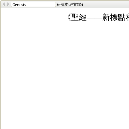
研讀本-經文(繁)
《聖經——新標點