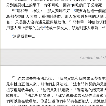
a
分別善惡樹上的果子，你不可吃，因為
你吃的日子必定死！
18
*
a
耶和華 神說：「那人獨居不好，
我要為他造
一個配
鳥都帶到那人面前，看他叫甚麼。那人怎樣叫各樣的活物
b
21
名；
只是那人沒有遇見配偶幫助他。
耶和華 神使他沉
a
23
用那人身上所取的肋骨
造成一個女人，領她到那人跟前。
a
這是我骨
中...
Content not s
47
1
約瑟進去告訴法老說：「我的父親和我的弟兄帶着羊
3
兄中挑出五個人來，引他們去見法老。
法老問約瑟的弟兄
4
祖宗也是牧羊的。」
他們又對法老說：「迦南地的饑荒甚
5
歌珊地。」
法老對約瑟說：「你父親和你弟
兄到你這裏來
們可以住在歌珊地。你若知道他們中間有甚麼能人，就派他
7
a