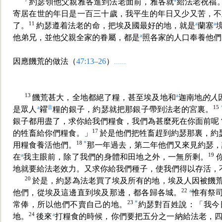
約瑟領他父親雅各進到法老面前，雅各就
給法老祝福
寄居在世的年日是一百三十歲，我平生的年日又少又苦，不
11
a
a
了。
約瑟遵着法老的命，把埃及國最好的地，就是
蘭塞
a
他弟兄，並他父親全家的眷屬，都是
照各家的人口奉養他們
因應饑荒的做法（
47:13–26
）
……
13
a
饑荒甚大，全地都絕了糧，甚至埃及地和
迦南地
的人
a
音
15
是眾人
糴
糧的銀子，約瑟就把那銀子帶到法老的
宮裏。
銀子都用盡了，求你給我們糧食，我們為甚麼死在你面前呢
17
的牲畜給你們糧食。」
於是他們把牲畜趕到約瑟那裏，約
18
*
用糧食養活他們。
那一年過去，第二年他們又來見約瑟，
a
19
在
我主眼前，除了我們的身體和田地之外，一無所剩。
地就要給法老效力。又求你給我們種子，使我們得以存活，
20
於是，約瑟為法老買了埃及所有的地，埃及人因被饑
22
a
他們，從埃及這邊直到埃及那邊，都各
歸各城。
惟有祭
23
*
常俸，所以他們不賣自己的地。
約瑟對百姓說：「我今
24
a
地。
後來
打糧食的時候，你們要把五分之一納給法老，