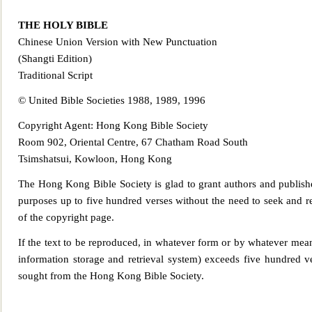
THE HOLY BIBLE
Chinese Union Version with New Punctuation
(Shangti Edition)
Traditional Script
© United Bible Societies 1988, 1989, 1996
Copyright Agent: Hong Kong Bible Society
R
oom 902, Oriental Centre, 67 Chatham Road South
Tsimshatsui, Kowloon, Hong Kong
The Hong Kong Bible Society is glad to grant authors and publisher
purposes up to five hundred verses without the need to seek and r
of the copyright page.
If
the text to be reproduced, in whatever form or by whatever means
information storage and retrieval system) exceeds five hu
ndred ve
sought from the Hong Kong Bible Society.