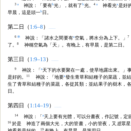
3
a
b
b
4
a
a
神說：「要有
光」，就有了
光。
神看光
是好
b
早晨，這是頭一
日。
第二日（
1:6–8
）
……
6
串
a
7
神說：「諸水之間要有
空氣，將水分為上下。」
8
了。
神稱空氣為「天」。有晚上，有早晨，是第
二日。
第三日（
1:9–13
）
……
9
a
神說：「
天下的水要聚在一處，使旱地露出來。」
11
a
是好的。
神說：「地要
發生青草和結種子的菜蔬，並
生了青草和結種子的菜蔬，各從其類；並結果子的樹木，
日。
第四日（
1:14–19
）
……
14
a
神說：「
天上要有光體，可以分晝夜，作記號，定
16
於是 神造了兩個大光，大的管晝，小的管夜，又
造
眾星
19
神看着是好的。
有晚上，有早晨，是第四日。