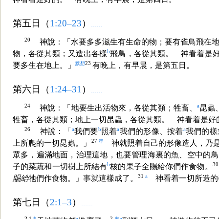
第五日（
1:20–23
）
……
20
神說：「水要多多滋生有
生命的物；要有雀鳥飛在
b
物，各從其類；又造出各樣
飛鳥，各從其類。 神看着是
默想
23
要多生在地上。」
有晚上，有早晨，是第五日。
第六日（
1:24–31
）
……
24
a
神說：「地要生出活物來，各從其類；牲畜、
昆蟲
牲畜，各從其類；地上一切昆蟲，各從其類。 神看着是好
26
a
b
a
a
神說：「
我們要
照着
我們的形像、按着
我們的樣
27
串
上所爬的一切昆蟲。」
神就照着自己的形像造人，乃是
眾多，遍滿地面，治理這地，也要管理海裏的魚、空中的鳥
b
3
子的菜蔬和一切樹上所結有
核的果子全賜給你們作食物。
31
a
賜給
牠們作食物。」事就這樣成了。
神看着一切所造的
第七日（
2:1–3
）
……
2
1
*
a
2
串
a