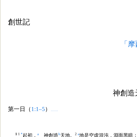
創世記
「摩
神創造
第一日（
1:1–5
）
……
1
1
*
a
b
2
a
起初，
神創造
天地。
地是空虛混沌，淵面黑暗