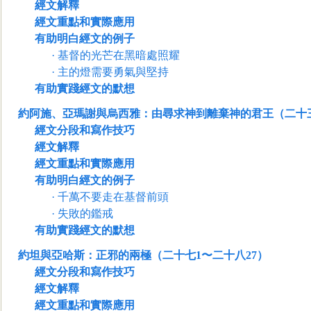
經文解釋
經文重點和實際應用
有助明白經文的例子
·
基督的光芒在黑暗處照耀
·
主的燈需要勇氣與堅持
有助實踐經文的默想
約阿施、亞瑪謝與烏西雅：由尋求神到離棄神的君王（二十三
經文分段和寫作技巧
經文解釋
經文重點和實際應用
有助明白經文的例子
·
千萬不要走在基督前頭
·
失
敗的鑑戒
有助實踐經文的默想
約坦與亞哈斯：正邪的兩極（二十七1〜二十八27）
經文分段和寫作技巧
經文解釋
經文重點和實際應用