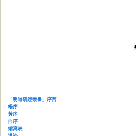
「明道研經叢書」序言
楊序
黃序
自序
縮寫表
導論