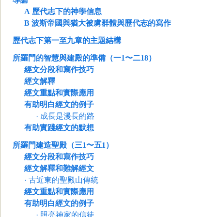
A
歷代志下的神學信息
B
波斯帝國與猶大被虜群體與歷代志的寫作
歷代志下第一至九章的主題結構
所羅門的智慧與建殿的準備（一1〜二18）
經文分段和寫作技巧
經文解釋
經文重點和實際應用
有助明白經文的例子
·
成長是漫長的路
有助實踐經文的默想
所羅門建造聖殿（三1〜五1）
經文分段和寫作技巧
經文解
釋和難解經文
·
古近東的聖殿山傳統
經文重點和實際應用
有助明白經文的例子
·
照亮神家的信徒