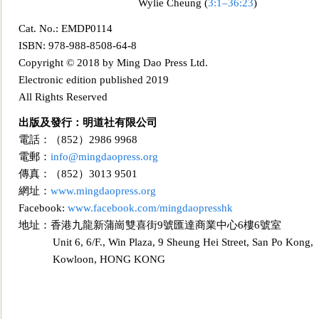
Wylie Cheung
(
3:1
–36:23
)
Cat. No.: EMDP
0114
ISBN
: 978-988-8508-64-8
Copyright © 2018 by Ming Dao Press Ltd
.
Electronic edition published
2019
All Rights Reserved
出版及發行：明道社有限公司
電話：（852）2986 9968
電郵：
info@mingdaopress.or
g
傳真：（852）3013 9501
網址：
www.mingdaopress.org
Facebook
:
www.facebook.com/mingdaopresshk
地址：香港九龍新蒲崗雙喜街9號匯達商業中心6樓6號室
Unit 6, 6/F., Win Plaza, 9 Sheung Hei Street, San Po Kong
,
Kowloon, HONG KONG