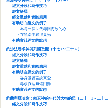
經文分段和寫作技巧
經文解釋
經文重點和實際應用
有助明白經文的例子
·
為每一個世代尋回悔改的心
·
在黑暗中尋得見光
有助實踐經文的默想
約沙法尋求神與列國恐懼（十七1〜二十37）
經文分段和寫作技巧
經文解釋
經文重點和實際應用
有助明白經文的例子
·
委身基督言說真愛
·
尋求真理無懼困難
有助實踐經文的默想
約蘭與亞哈謝：離棄神的年代與大衛的燈（二十一1～二十二
經文分段和寫作技巧