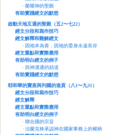
·
榮耀神的聖殿
有助實踐經文的默想
啟動天地互通的聖殿（五2〜七22）
經文分段和寫作技巧
經文解釋和難解經文
·
因祂本為善，因祂的委身永遠長存
經文重點和實際應用
有助明白經文的例子
·
與神溝通的頻道
有助實踐經文的默想
耶和華的寶座與列國的進貢（八1〜九31）
經文分段和寫作技巧
經文解釋
經文重點和實際應用
有助明白經文的例子
·
聯合國的宗旨
·
法蘭克林承認神在國家事務上的權柄