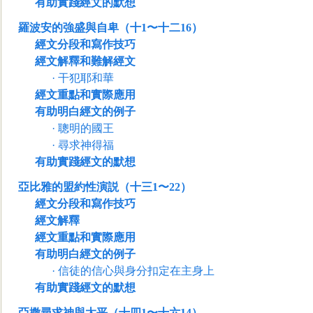
有助實踐經文的默想
羅波安的強盛與自卑（十1〜十二16）
經文分段和寫作技巧
經文解釋和難解經文
·
干犯耶和華
經文重點和實際應用
有助明白經文的例子
·
聰明的國王
·
尋求神得福
有助實踐經文的默想
亞比雅的盟約性演説（十三1〜22）
經文分段和寫作技巧
經文解釋
經文重點和實際應用
有助明白經文
的例子
·
信徒的信心與身分扣定在主身上
有助實踐經文的默想
亞撒尋求神與太平（十四1〜十六14）