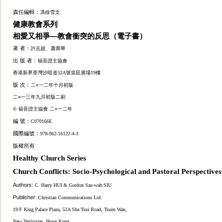
責任編輯：
馮徐雪文
健康教會系列
相愛又相爭—教會衝突的反思（電子書）
著 者：
許志超、蕭壽華
出 版 者：
福音證主協會
香港新界荃灣沙咀道52
A
號皇廷廣場19樓
版 次：
二○一二年十月初版
二○一三年九月初版二刷
© 福音證主協會 二○
一二年
編 號：
C070166E
國際編號：
978-962-16122-4-3
版權所有
Healthy Church Series
Church Conflicts: Socio-Psychological and Pastoral Perspective
Authors:
C. Harry HUI & Gordon Sau-wah SIU
Publisher:
Christi
an Communications Ltd.
19/F King Palace Plaza, 52A Sha Tsui Road, Tsuen Wan,
New Territories, Hong Kong