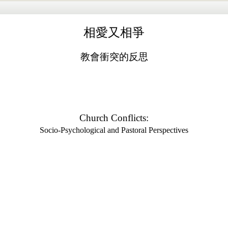
相愛又相爭
教會衝突的反思
Church Conflicts:
Socio-Psychological and Pastoral Perspectives