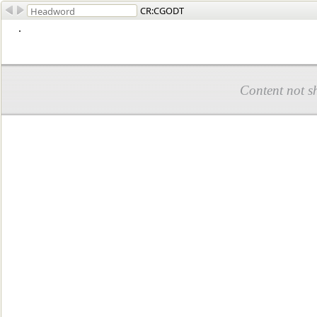
CR:CGODT
.
Content not s