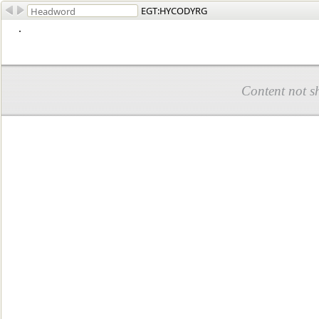
EGT:HYCODYRG
.
Content not s