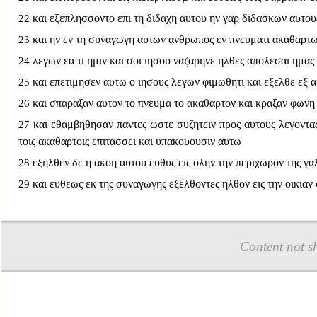
και εξεπλησσοντο επι τη διδαχη αυτου ην γαρ διδασκων αυτου
22
και ην εν τη συναγωγη αυτων ανθρωπος εν πνευματι ακαθαρτ
23
λεγων εα τι ημιν και σοι ιησου ναζαρηνε ηλθες απολεσαι ημας ο
24
και επετιμησεν αυτω ο ιησους λεγων φιμωθητι και εξελθε εξ 
25
και σπαραξαν αυτον το
πνευμα το ακαθαρτον και κραξαν φωνη
26
και εθαμβηθησαν παντες ωστε συζητειν προς αυτους λεγοντας τ
27
τ
οις ακαθαρτοις επιτασσει και υπακουουσιν αυτω
εξηλθεν δε η ακοη αυτου ευθυς εις ολην την περιχωρον της γα
28
και ευθεως εκ της συναγωγης εξελθοντες ηλθον εις την οικιαν
29
Content not s