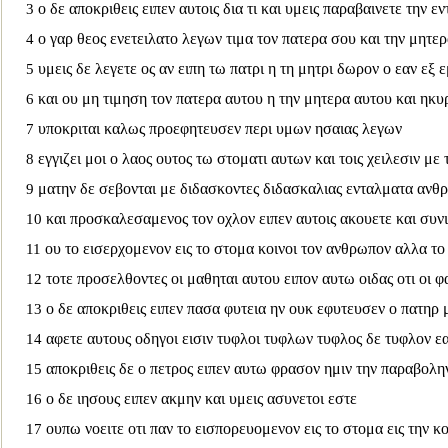
ο δε αποκριθεις ειπεν αυτοις δια τι και υμεις παραβαινετε την 
3
ο γαρ θεος ενετειλατο λεγων τιμα τον πατερα σου και την μητερ
4
υμεις δε λεγετε ος αν ειπη τω πατρι η τη μητρι δωρον ο εαν εξ
5
και ου μη τιμηση τον πατερα αυτου η την μητερα αυτου και ηκυ
6
υποκριται καλως προεφητευσεν περι υμων ησαιας λεγων
7
εγγιζει μοι ο λαος ουτος τω στοματι αυτων και τοις χειλεσιν μ
8
μ
ατην δε σεβονται με διδασκοντες διδασκαλιας ενταλματα αν
9
και προσκαλεσαμενος τον οχλον ειπεν αυτοις ακουετε και συνι
10
ου το εισερχομενον εις το στομα κοινοι τον ανθρωπον αλλα το
11
τοτε προσελθοντες οι μαθηται αυτου ειπον αυτω οιδας οτι οι
12
ο δε αποκριθεις ειπεν πασα φυτεια ην
ουκ εφυτευσεν ο πατηρ μ
13
αφετε αυτους οδηγοι εισιν τυφλοι τυφλων τυφλος δε τυφλον ε
14
αποκριθεις δε ο πετρος ειπεν αυτω φρασον
ημιν την παραβολη
15
ο δε ιησους ειπεν ακμην και υμεις ασυνετοι εστε
16
ουπω νοειτε οτι παν το εισπορευομενον εις το στομα εις την κ
17