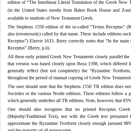
edition of “The Interlinear Literal Translation of the Greek New 
(in the United States mostly from Baker Book House and Zond
available to students of New Testament Greek.
The Stephens 1550 edition of the s
o-called “Textus Receptus” (Re
also (erroneously) called by that name. These include editions suc
Receptus”) Elzevir 1633. Berry correctly notes that “In the main
Receptus” (Berry, p.ii).
All these early printed Greek New Testaments closely parallel the
that version was based closely u
pon Beza 1598, which differed li
generally reflect (but not completely) the “Byzantine Textform
throughout the period of manual copying of Greek New Testament
The user should note that the Stephens 1550 TR edition does
not
Societies or the various Nestle editions. These editions follow 
w
hich generally underlies all TR editions. Note, however, that 
One should also recognize that
no
printed Receptus Greek
(Majority/Traditional Text), nor with the Greek text presumed
approximate the Byzan
tine Textform closely enough (around 98%
and the majority of all manuscripts.