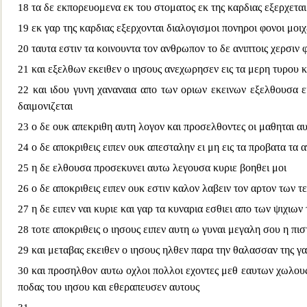
τα δε εκπορευ
ομενα εκ του στοματος εκ της καρδιας εξερχετα
18
εκ γαρ της καρδιας εξερχονται διαλογισμοι πονηροι φονοι μοι
19
ταυτα εστι
ν τα κοινουντα τον ανθρωπον το δε ανιπτοις χερσιν 
20
και εξελθων εκειθεν ο ιησους ανεχωρησεν εις τα μερη τυρου 
21
και ιδου γυνη χαναναια απο των οριων εκειν
ων εξελθουσα ε
22
δαιμονιζεται
ο δε ουκ απεκριθη αυτη λογον και προσελθοντες οι μαθηται 
23
ο δε αποκριθεις ειπεν ουκ απεσταλην ει μη εις τα προβατα τα
24
η δε ελθουσα προσεκυνει αυτω λεγουσα κυριε βοηθει μοι
25
ο δε αποκριθεις ειπεν ουκ
εστιν καλον λαβειν τον αρτον των τε
26
η δε ειπεν ναι κυριε και γαρ τα κυναρια εσθιει απο των ψιχιω
27
τοτε αποκριθεις
ο ιησους ειπεν αυτη ω γυναι μεγαλη σου η πισ
28
και μεταβας εκειθεν ο ιησους ηλθεν παρα την θαλασσαν της γα
29
και προσηλθον αυτω οχλοι πολλοι εχοντες μεθ εαυτων χωλους
30
ποδας του ιησου και εθεραπευσεν αυτους