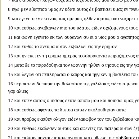
7
εγω μεν εβαπτισα υμας ε
ν υδατι αυτος δε βαπτισει υμας εν πνε
8
και εγενετο εν εκειναις ταις ημεραις ηλθεν ιησους απο ναζαρετ 
9
και ευθεως αναβαινων απο τ
ου υδατος ειδεν σχιζομενους τους
10
και φωνη εγενετο εκ των ουρανων συ ει ο υιος μου ο αγαπητο
11
και ευθυς το πνευμα αυτον
εκβαλλει εις την ερημον
12
και ην εκει εν τη ερημω ημερας τεσσαρακοντα πειραζομενος υ
13
μετα δε το παραδοθηναι τον ιωαννην ηλθεν ο
ιησους εις την γ
14
και λεγων οτι πεπληρωται ο καιρος και ηγγικεν η βασιλεια του
15
περιπατων δε π
αρα την θαλασσαν της γαλιλαιας ειδεν σιμωνα
16
γαρ αλιεις
και ειπεν αυτοις ο ιησους δευτε οπισω μου και ποιησω υμας γ
17
και ευθεως αφεντες τα δικτυα αυτων ηκολουθησαν αυτω
18
και προβας εκειθεν ολιγον ειδεν ιακωβον τον του ζεβεδαιου κ
19
και ευθεως εκαλεσεν αυτους και αφεντες τον πατερα αυτων ζ
20
και εισπορευονται εις καπερναουμ και ευθεως τοις σαββασιν 
21