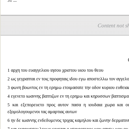
...
31
Content not s
αρχη του ευαγγελιου ιησου χριστου υιου του θεου
1
ως γεγραπται εν τοις προφηταις ιδου εγω αποστελλω τον αγγε
2
φωνη β
οωντος εν τη ερημω ετοιμασατε την οδον κυριου ευθειας 
3
εγενετο ιωαννης βαπτιζων εν τη ερημω και κηρυσσων βαπτισμα 
4
και εξεπορευετο προς αυτο
ν πασα η ιουδαια χωρα και οι
5
εξομολογουμενοι τας αμαρτιας αυτων
ην δε ιωαννης ενδεδυμενος τριχας καμηλου και ζωνην δερματιν
6
και εκηρυσσεν λεγων ερχεται ο ισχυροτερος μου οπισω μου ου 